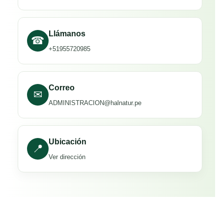
Llámanos
☎
+51955720985
Correo
✉
ADMINISTRACION@halnatur.pe
Ubicación
📍
Ver dirección