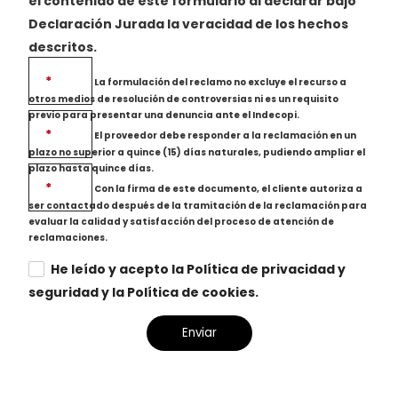
el contenido de este formulario al declarar bajo
Declaración Jurada la veracidad de los hechos
descritos.
*
La formulación del reclamo no excluye el recurso a
otros medios de resolución de controversias ni es un requisito
previo para presentar una denuncia ante el Indecopi.
*
El proveedor debe responder a la reclamación en un
plazo no superior a quince (15) días naturales, pudiendo ampliar el
plazo hasta quince días.
*
Con la firma de este documento, el cliente autoriza a
ser contactado después de la tramitación de la reclamación para
evaluar la calidad y satisfacción del proceso de atención de
reclamaciones.
He leído y acepto la Política de privacidad y
seguridad y la Política de cookies.