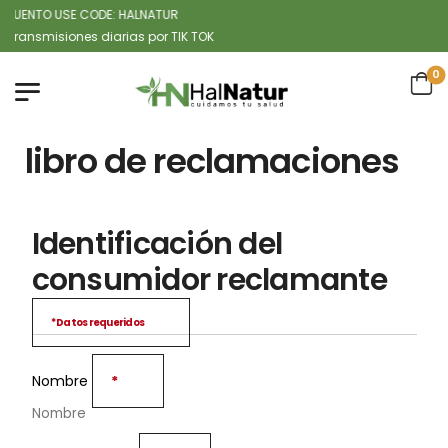
UENTO USE CODE: HALNATUR
smisiones diarias por TIK TOK
0
libro de reclamaciones
Identificación del
consumidor reclamante
* Datos requeridos
Nombre
*