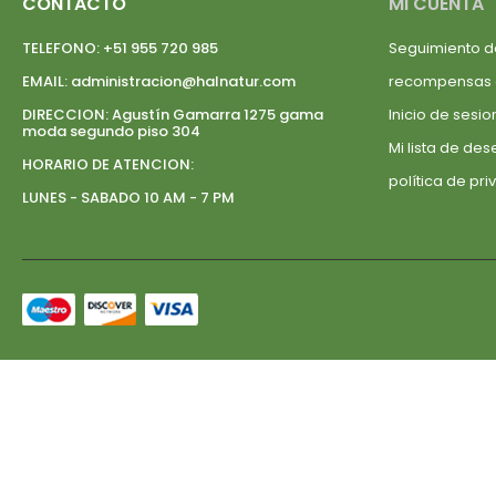
CONTACTO
MI CUENTA
TELEFONO:
+51 955 720 985
Seguimiento d
EMAIL:
administracion@halnatur.com
recompensas
DIRECCION:
Agustín Gamarra 1275 gama
Inicio de sesio
moda segundo piso 304
Mi lista de de
HORARIO DE ATENCION:
política de pr
LUNES - SABADO 10 AM - 7 PM