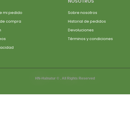
NOSOTROS
e mi pedido
Sobre nosotros
 de compra
Historial de pedidos
n
Devoluciones
seos
Términos y condiciones
ivacidad
HN-Halnatur © . All Rights Reserved