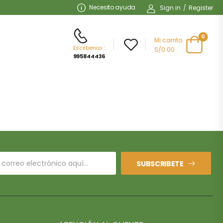
Necesito ayuda
Sign in
/
Register
0
Mi carrito
Escribenos
:
S/0.00
995844436
SUBSCRIBETE