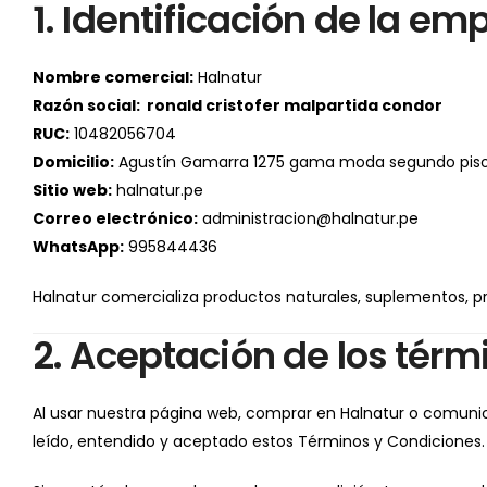
1. Identificación de la em
Nombre comercial:
Halnatur
Razón social: ronald cristofer malpartida condor
RUC:
10482056704
Domicilio:
Agustín Gamarra 1275 gama moda segundo pis
Sitio web:
halnatur.pe
Correo electrónico:
administracion@halnatur.pe
WhatsApp:
995844436
Halnatur comercializa productos naturales, suplementos, pro
2. Aceptación de los térm
Al usar nuestra página web, comprar en Halnatur o comunica
leído, entendido y aceptado estos Términos y Condiciones.