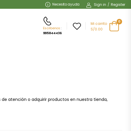
Necesito ayuda
Sign in
/
Register
0
Mi carrito
Escribenos
:
S/0.00
995844436
es de atención o adquirir productos en nuestra tienda,