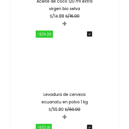
Aceite de coco 120 ml extra
virgen bio selva
S/
14.88
S/
16.00
+
-S/4.20
Levadura de cerveza
ecuanatu en polvo 1 kg
S/
55.80
S/
60.00
+
-S/2.31