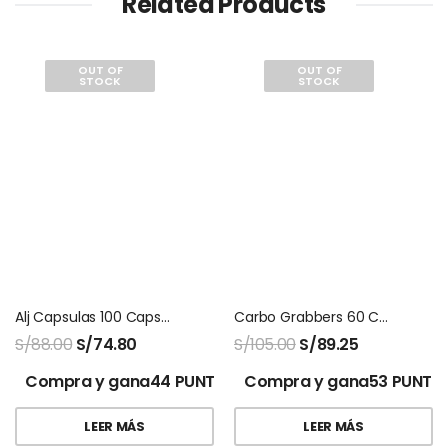
Related Products
OUT OF
OUT OF
STOCK
STOCK
Alj Capsulas 100 Capsulas Natures Sunshine
Carbo Grabbers 60 Capsulas Natures Sunshine
S/
88.00
S/
74.80
S/
105.00
S/
89.25
Compra y gana44 PUNTOS!
Compra y gana53 PUNTO
LEER MÁS
LEER MÁS