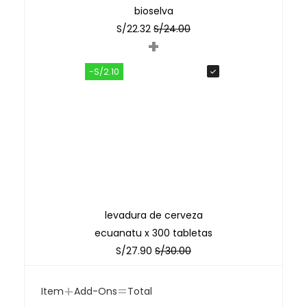
bioselva
S/
22.32
S/
24.00
+
-S/2.10
levadura de cerveza
ecuanatu x 300 tabletas
S/
27.90
S/
30.00
+
=
Item
Add-Ons
Total