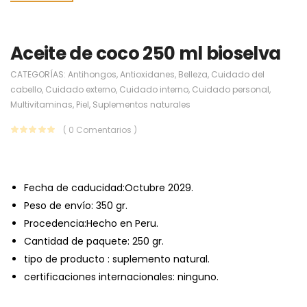
Aceite de coco 250 ml bioselva
CATEGORÍAS:
Antihongos
,
Antioxidanes
,
Belleza
,
Cuidado del
cabello
,
Cuidado externo
,
Cuidado interno
,
Cuidado personal
,
Multivitaminas
,
Piel
,
Suplementos naturales
( 0 Comentarios )
Fecha de caducidad:Octubre 2029.
Peso de envío: 350 gr.
Procedencia:Hecho en Peru.
Cantidad de paquete: 250 gr.
tipo de producto : suplemento natural.
certificaciones internacionales: ninguno.