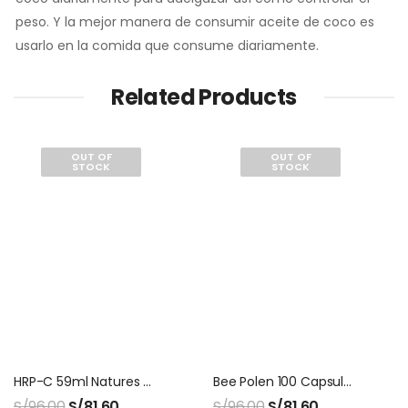
peso. Y la mejor manera de consumir aceite de coco es
usarlo en la comida que consume diariamente.
Related Products
OUT OF
OUT OF
STOCK
STOCK
HRP-C 59ml Natures Sunshine
Bee Polen 100 Capsulas Natures Sunshine
S/
96.00
S/
81.60
S/
96.00
S/
81.60