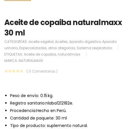
Aceite de copaiba naturalmaxx
30 ml
CATEGORÍAS:
aceite vegetal
,
Aceites
,
Aparato digestivo
,
Aparato
urinario
,
Especialidades
,
otros ategorias
,
Sistema respiratorio
ETIQUETAS:
Aceite de copaiba
,
naturalmaxx
MARCA:
NATURALMAXX
( 0 Comentarios )
Peso de envío:
0.15 kg.
Registro sanitario:nlaba1212182e.
Procedencia:Hecho en Perú.
Cantidad de paquete: 30 ml
Tipo de producto: suplemento natural.