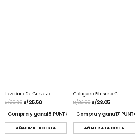
Levadura De Cerveza Ecuanatu X 300 Tabletas
Colageno Fitosana Camu Camu
S/
30.00
S/
25.50
S/
33.00
S/
28.05
Compra y gana15 PUNTOS!
Compra y gana17 PUNTOS
AÑADIR A LA CESTA
AÑADIR A LA CESTA