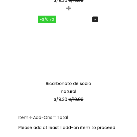
S/
9.30
S/
10.00
+
-S/0.70
Bicarbonato de sodio
natural
S/
9.30
S/
10.00
+
=
Item
Add-Ons
Total
Please add at least 1 add-on item to proceed