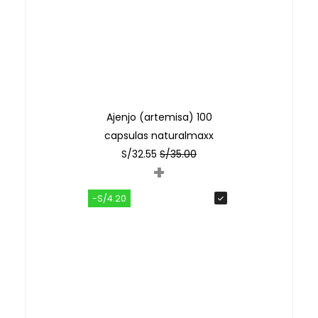
Ajenjo (artemisa) 100
capsulas naturalmaxx
S/
32.55
S/
35.00
+
-S/4.20