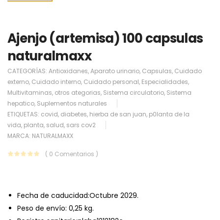
Ajenjo (artemisa) 100 capsulas
naturalmaxx
CATEGORÍAS:
Antioxidanes
,
Aparato urinario
,
Capsulas
,
Cuidado
externo
,
Cuidado interno
,
Cuidado personal
,
Especialidades
,
Multivitaminas
,
otros ategorias
,
Sistema circulatorio
,
Sistema
hepatico
,
Suplementos naturales
ETIQUETAS:
covid
,
diabetes
,
hierba de san juan
,
p0lanta de la
vida
,
planta
,
salud
,
sars cov2
MARCA:
NATURALMAXX
( 0 Comentarios )
Fecha de caducidad:
Octubre 2029.
Peso de envío:
0,25 kg.