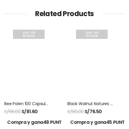
Related Products
OUT OF
OUT OF
STOCK
STOCK
Bee Polen 100 Capsulas Natures Sunshine
Black Walnut Natures Sunshine 100 Capsulas
S/
96.00
S/
81.60
S/
90.00
S/
76.50
Compra y gana48 PUNTOS!
Compra y gana45 PUNTO