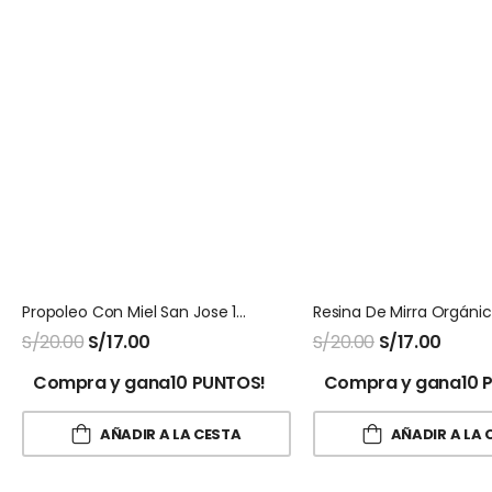
Propoleo Con Miel San Jose 120 Ml
Resina De Mirra Orgáni
S/
20.00
S/
17.00
S/
20.00
S/
17.00
Compra y gana10 PUNTOS!
Compra y gana10 
AÑADIR A LA CESTA
AÑADIR A LA 