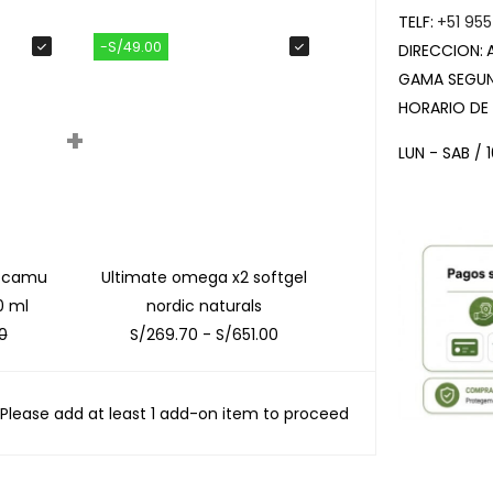
TELF:
+51 955
-S/49.00
DIRECCION:
GAMA SEGUN
HORARIO DE
+
LUN - SAB / 
y camu
Ultimate omega x2 softgel
0 ml
nordic naturals
0
S/
269.70
-
S/
651.00
Please add at least 1 add-on item to proceed