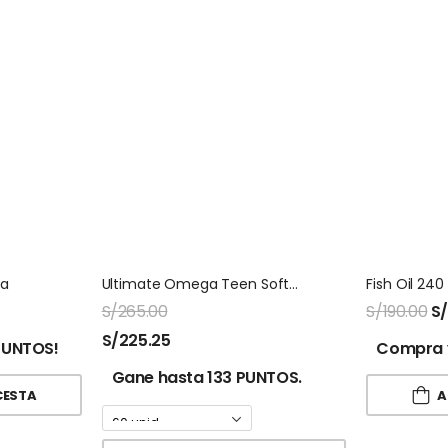
ca
Ultimate Omega Teen Softegel Nordic Naturals
S/
265.00
S/
190.00
S
S/
225.25
PUNTOS!
Compra 
Gane hasta 133 PUNTOS.
CESTA
A