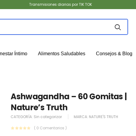
Transmisiones diarias por TIK TOK
nestar Íntimo
Alimentos Saludables
Consejos & Blog
Ashwagandha – 60 Gomitas |
Nature’s Truth
CATEGORÍA:
Sin categorizar
MARCA:
NATURE'S TRUTH
( 0 Comentarios )