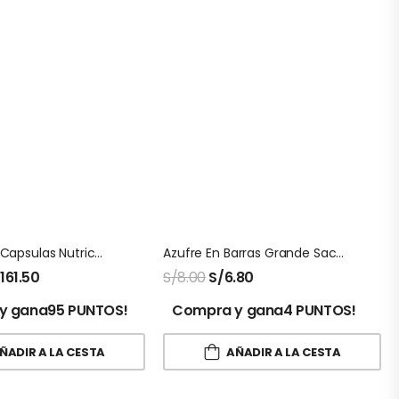
Fish Oil 240 Capsulas Nutricost
Azufre En Barras Grande Saca El Aire X 3 Unids
/
161.50
S/
8.00
S/
6.80
y gana95 PUNTOS!
Compra y gana4 PUNTOS!
ÑADIR A LA CESTA
AÑADIR A LA CESTA