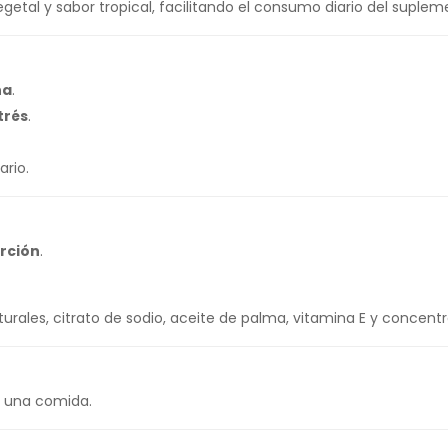
etal y sabor tropical, facilitando el consumo diario del suplem
ha
.
trés
.
ario.
rción
.
turales, citrato de sodio, aceite de palma, vitamina E y concent
n una comida.