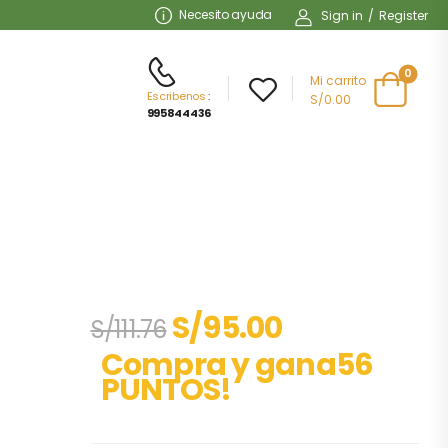
Necesito ayuda
Sign in
/
Register
0
Mi carrito
Escribenos
:
S/0.00
995844436
S/
95.00
S/
111.76
Compra y gana56
PUNTOS!