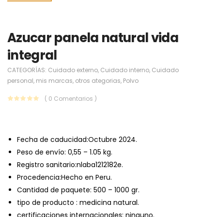
Azucar panela natural vida
integral
CATEGORÍAS:
Cuidado externo
,
Cuidado interno
,
Cuidado
personal
,
mis marcas
,
otros ategorias
,
Polvo
( 0 Comentarios )
Fecha de caducidad:Octubre 2024.
Peso de envío: 0,55 – 1.05 kg.
Registro sanitario:nlaba1212182e.
Procedencia:Hecho en Peru.
Cantidad de paquete: 500 – 1000 gr.
tipo de producto : medicina natural.
certificaciones internacionales: ninguno.