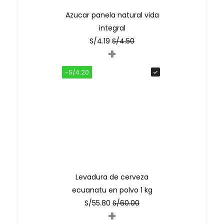
Azucar panela natural vida
integral
S/
4.19
S/
4.50
+
-S/4.20
Levadura de cerveza
ecuanatu en polvo 1 kg
S/
55.80
S/
60.00
+