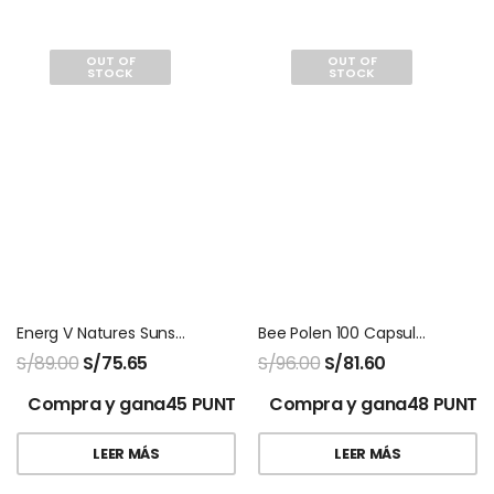
OUT OF
OUT OF
STOCK
STOCK
Energ V Natures Sunshine 100 Capsulas
Bee Polen 100 Capsulas Natures Sunshine
S/
89.00
S/
75.65
S/
96.00
S/
81.60
Compra y gana45 PUNTOS!
Compra y gana48 PUNTO
LEER MÁS
LEER MÁS