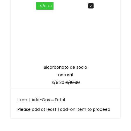
-S/0.70
Bicarbonato de sodio
natural
S/
9.30
S/
10.00
+
=
Item
Add-Ons
Total
Please add at least 1 add-on item to proceed