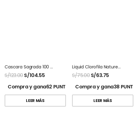
Cascara Sagrada 100 Capsulas Natures Sunshine
Liquid Clorofila Natures Sunshine
S/
123.00
S/
104.55
S/
75.00
S/
63.75
Compra y gana62 PUNTOS!
Compra y gana38 PUNTO
LEER MÁS
LEER MÁS