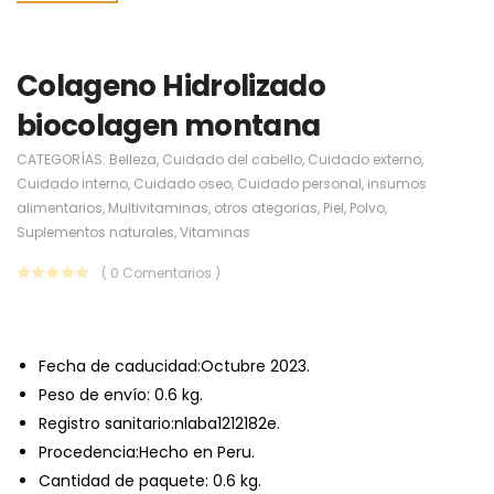
Colageno Hidrolizado
biocolagen montana
CATEGORÍAS:
Belleza
,
Cuidado del cabello
,
Cuidado externo
,
Cuidado interno
,
Cuidado oseo
,
Cuidado personal
,
insumos
alimentarios
,
Multivitaminas
,
otros ategorias
,
Piel
,
Polvo
,
Suplementos naturales
,
Vitaminas
( 0 Comentarios )
Fecha de caducidad:
Octubre 2023.
Peso de envío:
0.6 kg.
Registro sanitario:nlaba1212182e.
Procedencia:Hecho en Peru.
Cantidad de paquete: 0.6 kg.