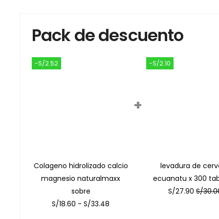
Pack de descuento
-S/2.52
-S/2.10
+
Colageno hidrolizado calcio
levadura de cerv
magnesio naturalmaxx
ecuanatu x 300 tab
sobre
S/
27.90
S/
30.0
S/
18.60
-
S/
33.48