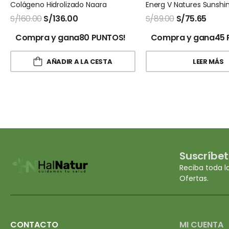
Colágeno Hidrolizado Naara
S/
160.00
S/
136.00
S/
89.00
S/
75.65
Compra y gana80 PUNTOS!
Compra y gana45 
AÑADIR A LA CESTA
LEER MÁS
Suscríbet
Reciba toda l
Ofertas.
CONTACTO
MI CUENTA