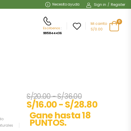
Necesito ayuda
Sign in
/
Register
0
Mi carrito
Escribenos
:
S/0.00
995844436
S/
20.00
-
S/
36.00
S/
16.00
-
S/
28.80
Gane hasta 18
do
PUNTOS.
turales