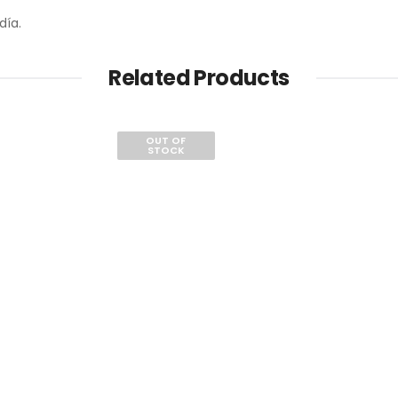
día.
Related Products
OUT OF
STOCK