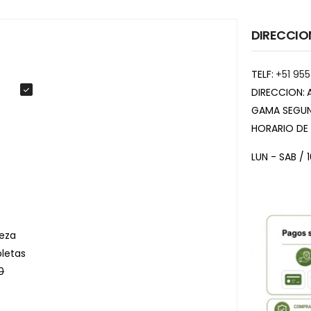
DIRECCIO
TELF:
+51 955
DIRECCION:
GAMA SEGUN
HORARIO DE
LUN - SAB / 
eza
letas
0