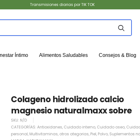
Transmisiones diarias por TIK TOK
nestar Íntimo
Alimentos Saludables
Consejos & Blog
Colageno hidrolizado calcio
magnesio naturalmaxx sobre
SKU:
N/D
CATEGORÍAS:
Antioxidanes
,
Cuidado interno
,
Cuidado oseo
,
Cuida
personal
,
Multivitaminas
,
otros ategorias
,
Piel
,
Polvo
,
Suplementos na