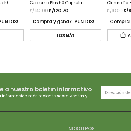
Energ V Natures Sunshine 100 Capsulas
Curcuma Plus 60 Capsulas Natures Sunshine
Cloruro De 
S/
142.00
S/
120.70
S/
10.00
S/
8
PUNTOS!
Compra y gana71 PUNTOS!
Compra 
LEER MÁS
A
e a nuestro boletín informativo
a información más reciente sobre Ventas y
NOSOTROS