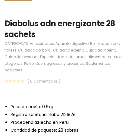
Diabolus adn energizante 28
sachets
CATEGORÍAS:
Antioxidanes
,
Aparato digestivo
,
Belleza
,
cuerpo y
fitness
,
Cuidado corporal
,
Cuidado externo
,
Cuidado interno
,
Cuidado personal
,
Especialidades
,
insumos alimentarios
,
otros
ategorias
,
Polvo
,
Quemagrasas y proteínas
,
Suplementos
naturales
( 0 Comentarios )
Peso de envío:
0.6kg.
Registro sanitario:nlaba1212182e.
Procedencia:Hecho en Peru.
Cantidad de paquete: 28 sobres.