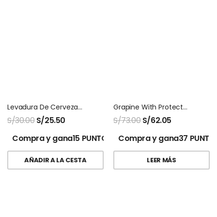
Levadura De Cerveza Ecuanatu X 300 Tabletas
Grapine With Protector 120 Tabletas Natures Sunshine
S/
30.00
S/
25.50
S/
73.00
S/
62.05
Compra y gana15 PUNTOS!
Compra y gana37 PUNTO
AÑADIR A LA CESTA
LEER MÁS