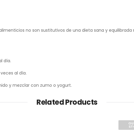
menticios no son sustitutivos de una dieta sana y equilibrada n
l día.
veces al día.
enido y mezclar con zumo o yogurt.
Related Products
OU
ST