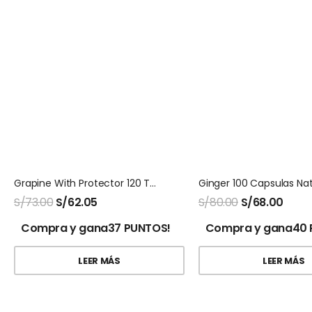
Grapine With Protector 120 Tabletas Natures Sunshine
S/
73.00
S/
62.05
S/
80.00
S/
68.00
Compra y gana37 PUNTOS!
Compra y gana40 
LEER MÁS
LEER MÁS