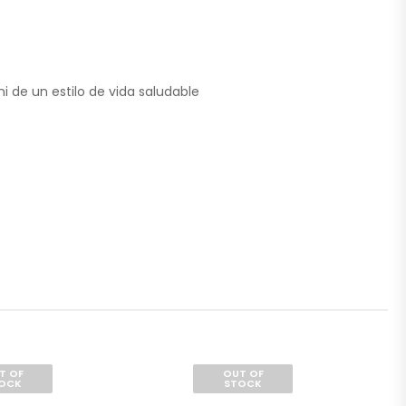
i de un estilo de vida saludable
T OF
OUT OF
OCK
STOCK