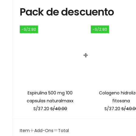
Pack de descuento
-S/2.80
-S/2.80
+
Espirulina 500 mg 100
Colageno hidroli
capsulas naturalmaxx
fitosana
S/
37.20
S/
40.00
S/
37.20
S/
40.0
+
=
Item
Add-Ons
Total