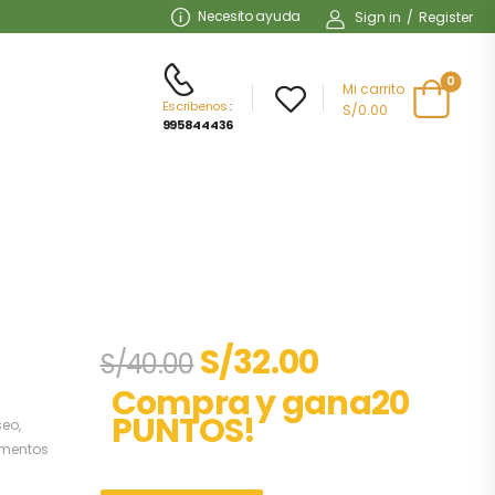
Necesito ayuda
Sign in
/
Register
0
Mi carrito
Escribenos
:
S/0.00
995844436
S/
32.00
S/
40.00
Compra y gana20
PUNTOS!
seo
,
ementos