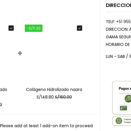
DIRECCIO
TELF:
+51 955
-S/11.20
DIRECCION:
GAMA SEGUN
HORARIO DE
+
LUN - SAB / 
zado
Colágeno Hidrolizado naara
S/
148.80
S/
160.00
0
Please add at least 1 add-on item to proceed