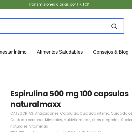
Transmisiones diarias por TIK TOK
nestar Íntimo
Alimentos Saludables
Consejos & Blog
Espirulina 500 mg 100 capsulas
naturalmaxx
CATEGORÍAS:
Antioxidanes
,
Capsulas
,
Cuidado interno
,
Cuidado o
Cuidado personal
,
Minerales
,
Multivitaminas
,
otros ategorias
,
Supl
naturales
,
Vitaminas