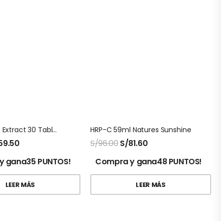
Ginko Biloba Extract 30 Tabletas Natures Sunshine
HRP-C 59ml Natures Sunshine
59.50
S/
96.00
S/
81.60
y gana35 PUNTOS!
Compra y gana48 PUNTOS!
LEER MÁS
LEER MÁS