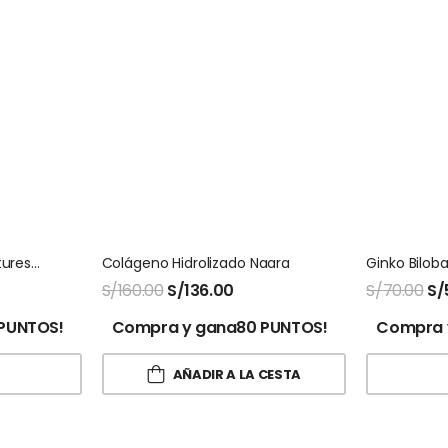
Ginger 100 Capsulas Natures Sunshine
Colágeno Hidrolizado Naara
S/
160.00
S/
136.00
S/
70.00
S/
PUNTOS!
Compra y gana80 PUNTOS!
Compra 
AÑADIR A LA CESTA