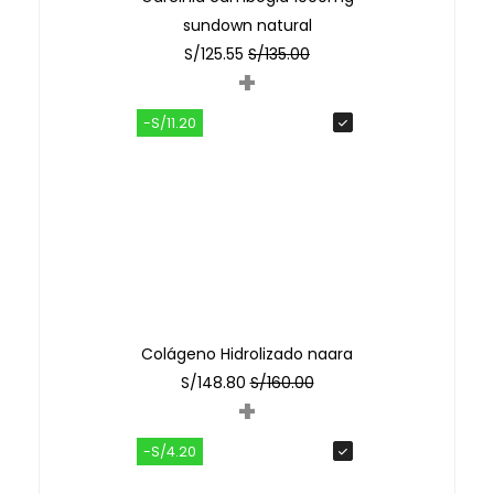
sundown natural
S/
125.55
S/
135.00
+
-S/11.20
Colágeno Hidrolizado naara
S/
148.80
S/
160.00
+
-S/4.20