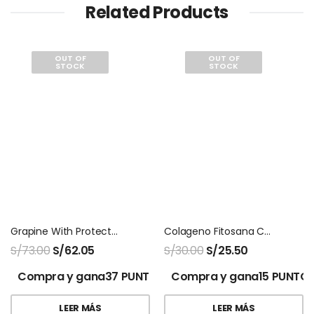
Related Products
OUT OF
OUT OF
STOCK
STOCK
Grapine With Protector 120 Tabletas Natures Sunshine
Colageno Fitosana Con Cafe
S/
73.00
S/
62.05
S/
30.00
S/
25.50
Compra y gana37 PUNTOS!
Compra y gana15 PUNTOS
LEER MÁS
LEER MÁS