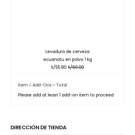
Levadura de cerveza
ecuanatu en polvo 1 kg
S/
55.80
S/
60.00
+
=
Item
Add-Ons
Total
Please add at least 1 add-on item to proceed
DIRECCION DE TIENDA