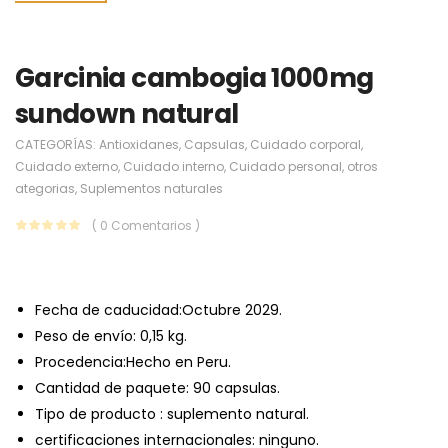
Garcinia cambogia 1000mg
sundown natural
CATEGORÍAS:
Antioxidanes
,
Capsulas
,
Cuidado corporal
,
Cuidado externo
,
Cuidado interno
,
Cuidado personal
,
otros
ategorias
,
Suplementos naturales
( 0 Comentarios )
Fecha de caducidad:
Octubre 2029.
Peso de envío:
0,15 kg.
Procedencia:Hecho en Peru.
Cantidad de paquete: 90 capsulas.
Tipo de producto : suplemento natural.
certificaciones internacionales: ninguno.