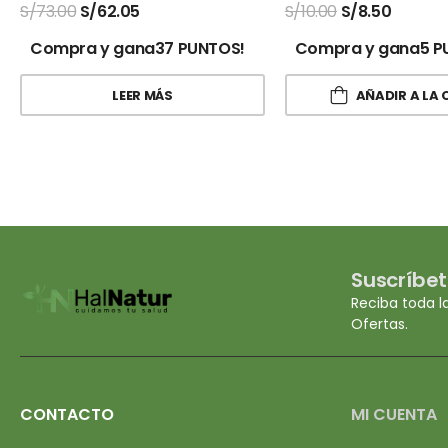
S/
73.00
S/
62.05
S/
10.00
S/
8.50
Compra y gana37 PUNTOS!
Compra y gana5 P
LEER MÁS
AÑADIR A LA 
Suscríbet
Reciba toda l
Ofertas.
CONTACTO
MI CUENTA