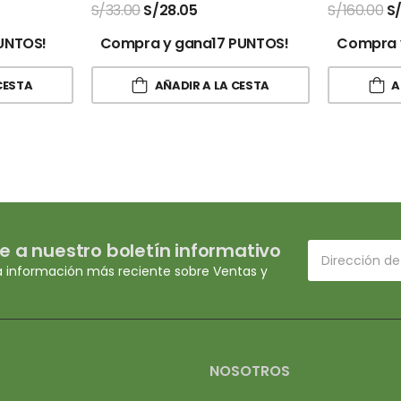
S/
33.00
S/
28.05
S/
160.00
S
UNTOS!
Compra y gana17 PUNTOS!
Compra 
CESTA
AÑADIR A LA CESTA
A
e a nuestro boletín informativo
a información más reciente sobre Ventas y
NOSOTROS