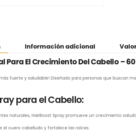
n
Información adicional
Valo
l Para El Crecimiento Del Cabello – 60
más fuerte y saludable! Diseñado para personas que buscan mejor
ray para el Cabello:
ntes naturales, HairBoost Spray promueve un crecimiento saludab
 el cuero cabelludo y fortalece las raíces.