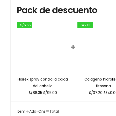
Pack de descuento
-S/6.65
-S/2.80
+
Hairex spray contra la caida
Colageno hidroli
del cabello
fitosana
S/
88.35
S/
95.00
S/
37.20
S/
40.0
+
=
Item
Add-Ons
Total