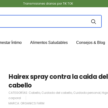
Transmisiones diarias por TIK TOK
nestar Íntimo
Alimentos Saludables
Consejos & Blog
Hairex spray contra la caida del
cabello
CATEGORÍAS:
Cabello
,
Cuidado del cabello
,
Cuidado personal
,
Hig
corporal
MARCA:
ORGANICS FARM