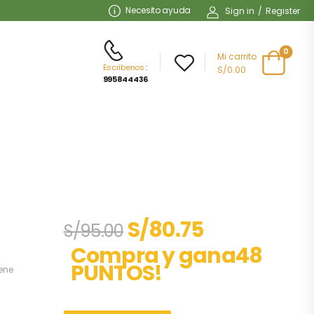
Necesito ayuda
Sign in
/
Register
0
Mi carrito
Escribenos
:
S/0.00
995844436
S/
80.75
S/
95.00
Compra y gana48
PUNTOS!
iene