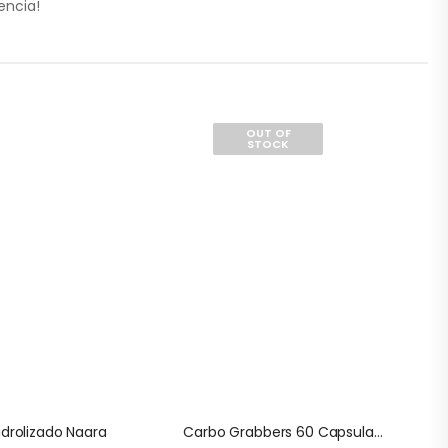
encia!
OUT OF
STOCK
drolizado Naara
Carbo Grabbers 60 Capsulas Natures Sunshine