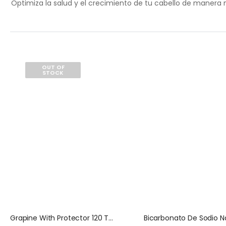
Optimiza la salud y el crecimiento de tu cabello de manera na
OUT OF
STOCK
Grapine With Protector 120 Tabletas Natures Sunshine
Bicarbonato De Sodio N