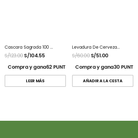
Cascara Sagrada 100 Capsulas Natures Sunshine
Levadura De Cerveza Ecuanatu En Polvo 1 Kg
S/
123.00
S/
104.55
S/
60.00
S/
51.00
Compra y gana62 PUNTOS!
Compra y gana30 PUNTO
LEER MÁS
AÑADIR A LA CESTA