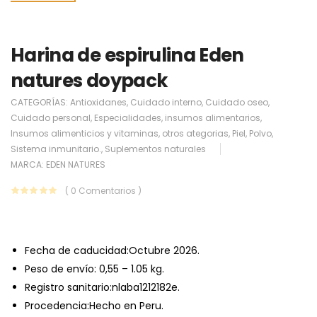
Harina de espirulina Eden
natures doypack
CATEGORÍAS:
Antioxidanes
,
Cuidado interno
,
Cuidado oseo
,
Cuidado personal
,
Especialidades
,
insumos alimentarios
,
Insumos alimenticios y vitaminas
,
otros ategorias
,
Piel
,
Polvo
,
Sistema inmunitario.
,
Suplementos naturales
MARCA:
EDEN NATURES
( 0 Comentarios )
Fecha de caducidad:Octubre 2026.
Peso de envío: 0,55 – 1.05 kg.
Registro sanitario:nlaba1212182e.
Procedencia:Hecho en Peru.