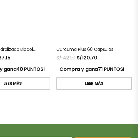
Colageno Hidrolizado Biocolagen Gold Montana
Curcuma Plus 60 Capsulas Natures Sunshine
67.15
S/
142.00
S/
120.70
y gana40 PUNTOS!
Compra y gana71 PUNTOS!
LEER MÁS
LEER MÁS