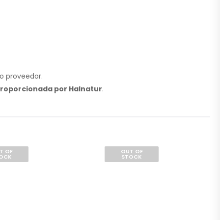
 o proveedor.
proporcionada por Halnatur
.
T OF
OUT OF
OCK
STOCK