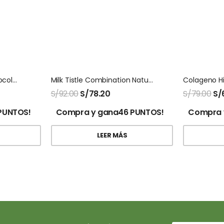
Colageno Hidrolizado Biocolagen Frutos Rojos
Milk Tistle Combination Natures Sunshine
S/
92.00
S/
78.20
S/
79.00
S/
PUNTOS!
Compra y gana46 PUNTOS!
Compra 
LEER MÁS