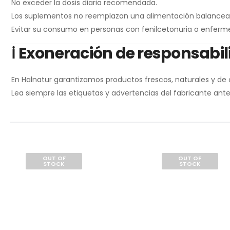
No exceder la dosis diaria recomendada.
Los suplementos no reemplazan una alimentación balanceada 
Evitar su consumo en personas con fenilcetonuria o enferm
ℹ️
Exoneración de responsabi
En Halnatur garantizamos productos frescos, naturales y de c
Lea siempre las etiquetas y advertencias del fabricante an
OUT OF
OUT OF
STOCK
STOCK