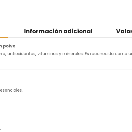
n
Información adicional
Valo
n polvo
ierro, antioxidantes, vitaminas y minerales. Es reconocida como u
esenciales.
.