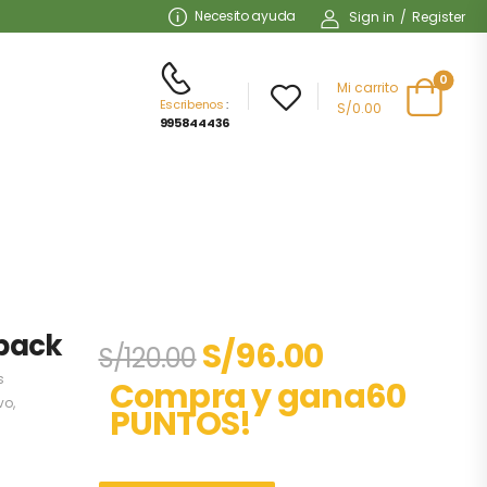
Necesito ayuda
Sign in
/
Register
0
Mi carrito
Escribenos
:
S/0.00
995844436
ypack
S/
96.00
S/
120.00
s
Compra y gana60
vo
,
PUNTOS!