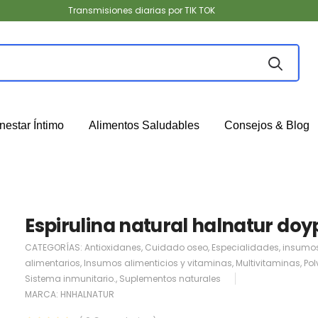
Transmisiones diarias por TIK TOK
nestar Íntimo
Alimentos Saludables
Consejos & Blog
Espirulina natural halnatur do
CATEGORÍAS:
Antioxidanes
,
Cuidado oseo
,
Especialidades
,
insumo
alimentarios
,
Insumos alimenticios y vitaminas
,
Multivitaminas
,
Pol
Sistema inmunitario.
,
Suplementos naturales
MARCA:
HNHALNATUR