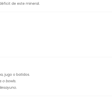
déficit de este mineral.
a, jugo o batidos.
 o bowls.
 desayuno.