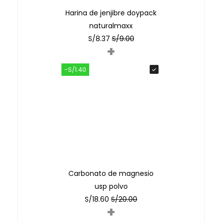
Harina de jenjibre doypack
naturalmaxx
S/
8.37
S/
9.00
+
-S/1.40
Carbonato de magnesio
usp polvo
S/
18.60
S/
20.00
+