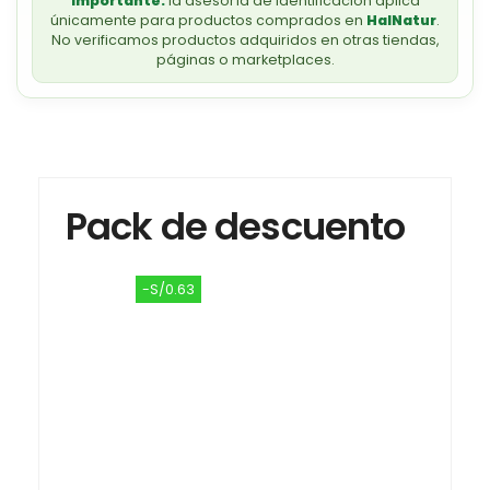
Importante:
la asesoría de identificación aplica
únicamente para productos comprados en
HalNatur
.
No verificamos productos adquiridos en otras tiendas,
páginas o marketplaces.
Pack de descuento
-S/0.63