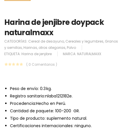
Harina de jenjibre doypack
naturalmaxx
CATEGORÍAS:
Cereal de desayuno
,
Cereales y legumbres
,
Granos
y semillas
,
Harinas
,
otros ategorias
,
Polvo
ETIQUETA:
Harina de jenjibre
MARCA:
NATURALMAXX
( 0 Comentarios )
Peso de envío:
0.3 kg.
Registro sanitario:nlaba1212182e.
Procedencia:Hecho en Perú.
Cantidad de paquete: 100-200 GR.
Tipo de producto: suplemento natural.
Certificaciones internacionales: ninguno.