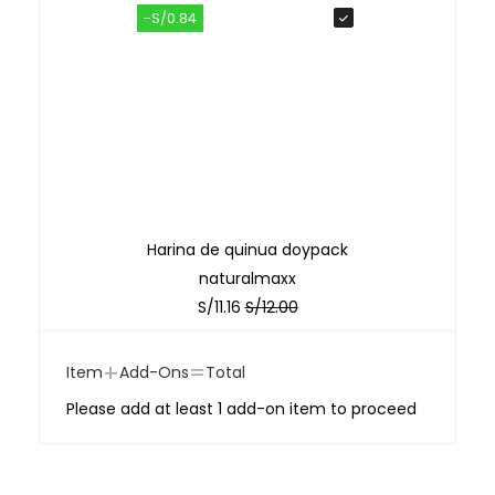
-S/0.84
Harina de quinua doypack
naturalmaxx
S/
11.16
S/
12.00
+
=
Item
Add-Ons
Total
Please add at least 1 add-on item to proceed