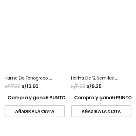
Harina De Fenogreco Maxx Doypack Naturalmaxx
Harina De 12 Semillas 200 Gr Vidax
S/
17.00
S/
13.60
S/
11.00
S/
9.35
Compra y gana9 PUNTOS!
Compra y gana6 PUNTOS
AÑADIR A LA CESTA
AÑADIR A LA CESTA