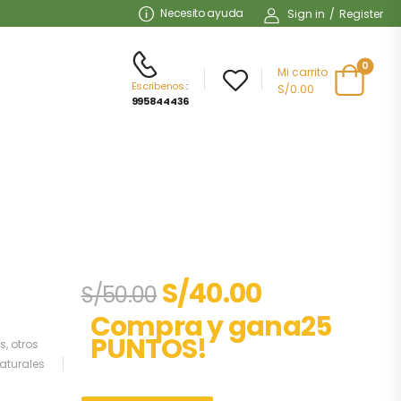
Necesito ayuda
Sign in
/
Register
0
Mi carrito
Escribenos
:
S/0.00
995844436
S/
40.00
S/
50.00
Compra y gana25
PUNTOS!
as
,
otros
aturales