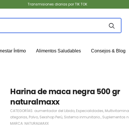
Transmisiones diarias por TIK TOK
nestar Íntimo
Alimentos Saludables
Consejos & Blog
Harina de maca negra 500 gr
naturalmaxx
CATEGORÍAS:
aumentador del Libido
,
Especialidades
,
Multivitamin
ategorias
,
Polvo
,
Sexshop Perú
,
Sistema inmunitario.
,
Suplementos n
MARCA:
NATURALMAXX