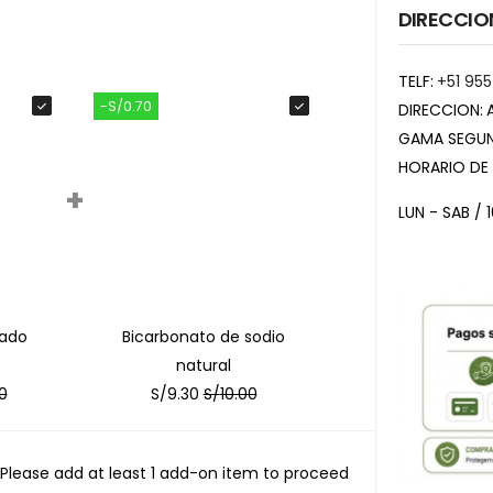
DIRECCIO
TELF:
+51 955
-S/0.70
DIRECCION:
GAMA SEGUN
HORARIO DE
+
LUN - SAB / 
zado
Bicarbonato de sodio
natural
0
S/
9.30
S/
10.00
Please add at least 1 add-on item to proceed