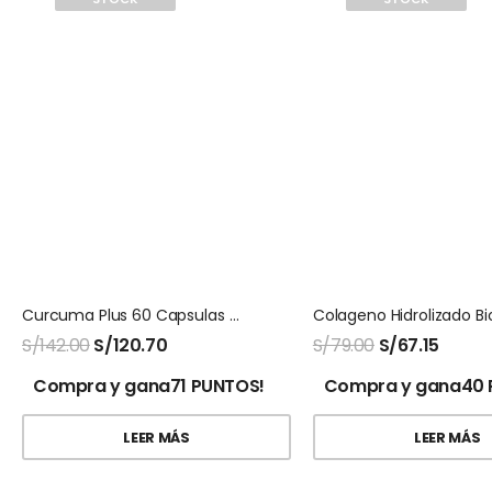
Curcuma Plus 60 Capsulas Natures Sunshine
S/
142.00
S/
120.70
S/
79.00
S/
67.15
Compra y gana71 PUNTOS!
Compra y gana40 
LEER MÁS
LEER MÁS