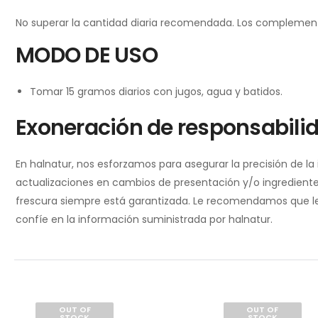
No superar la cantidad diaria recomendada. Los complementos 
MODO DE USO
Tomar 15 gramos diarios con jugos, agua y batidos.
Exoneración de responsabili
En halnatur, nos esforzamos para asegurar la precisión de l
actualizaciones en cambios de presentación y/o ingredientes
frescura siempre está garantizada. Le recomendamos que lea 
confíe en la información suministrada por halnatur.
OUT OF
OUT OF
STOCK
STOCK