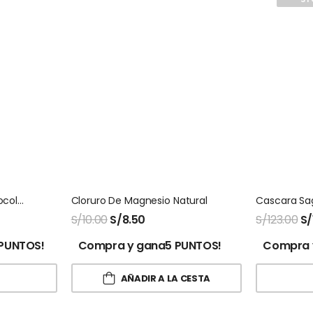
Colageno Hidrolizado Biocolagen Montana
Cloruro De Magnesio Natural
S/
10.00
S/
8.50
S/
123.00
S/
PUNTOS!
Compra y gana5 PUNTOS!
Compra 
AÑADIR A LA CESTA