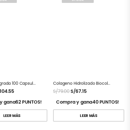
Cascara Sagrada 100 Capsulas Natures Sunshine
Colageno Hidrolizado Biocolagen Gold Montana
104.55
S/
79.00
S/
67.15
y gana62 PUNTOS!
Compra y gana40 PUNTOS!
LEER MÁS
LEER MÁS