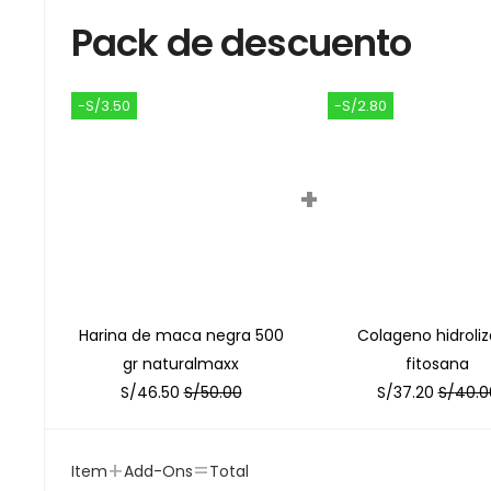
Pack de descuento
-S/3.50
-S/2.80
+
Harina de maca negra 500
Colageno hidroli
gr naturalmaxx
fitosana
S/
46.50
S/
50.00
S/
37.20
S/
40.0
+
=
Item
Add-Ons
Total