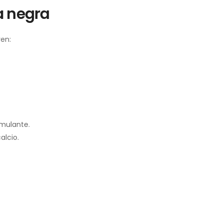
a negra
en:
mulante.
alcio.