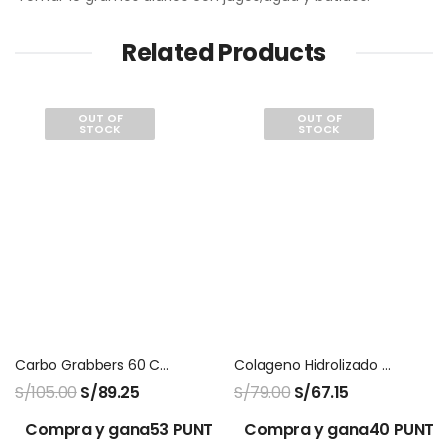
Related Products
OUT OF
OUT OF
STOCK
STOCK
Carbo Grabbers 60 Capsulas Natures Sunshine
Colageno Hidrolizado Biocolagen Montana
S/
105.00
S/
89.25
S/
79.00
S/
67.15
Compra y gana53 PUNTOS!
Compra y gana40 PUNTO