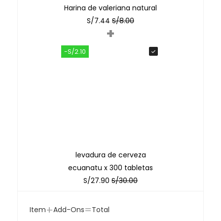
Harina de valeriana natural
S/
7.44
S/
8.00
+
-S/2.10
levadura de cerveza
ecuanatu x 300 tabletas
S/
27.90
S/
30.00
+
=
Item
Add-Ons
Total