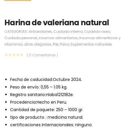
Harina de valeriana natural
CATEGORÍAS:
Antioxidanes
,
Cuidado interno
,
Cuidado oseo
,
Cuidado personal
,
insumos alimentarios
,
Insumos alimenticios y
vitaminas
,
otros ategorias
,
Piel
,
Polvo
,
Suplementos naturales
( 0 Comentarios )
Fecha de caducidad:Octubre 2024.
Peso de envío: 0,55 – 1.05 kg.
Registro sanitario:nlaba1212182e.
Procedencia:Hecho en Peru.
Cantidad de paquete: 250 – 1000 gr.
tipo de producto : medicina natural.
certificaciones internacionales: ninguno.