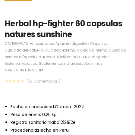
Herbal hp-fighter 60 capsulas
natures sunshine
CATEGORÍAS:
Antioxidanes
,
Aparato digestivo
,
Capsulas
,
Cuidado del cabello
,
Cuidado externo
,
Cuidado interno
,
Cuidado
personal
,
Especialidades
,
Multivitaminas
,
otros ategorias
,
Sistema hepatico
,
Suplementos naturales
,
Vitaminas
MARCA:
NATURALSLIM
( 0 Comentarios )
Fecha de caducidad:
Octubre 2022.
Peso de envío:
0,25 kg.
Registro sanitario:nlaba1212182e.
Procedencia:Hecho en Peru.