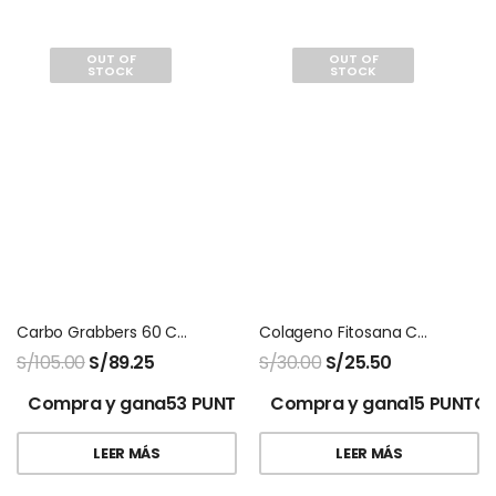
OUT OF
OUT OF
STOCK
STOCK
Carbo Grabbers 60 Capsulas Natures Sunshine
Colageno Fitosana Con Cafe
S/
105.00
S/
89.25
S/
30.00
S/
25.50
Compra y gana53 PUNTOS!
Compra y gana15 PUNTOS
LEER MÁS
LEER MÁS