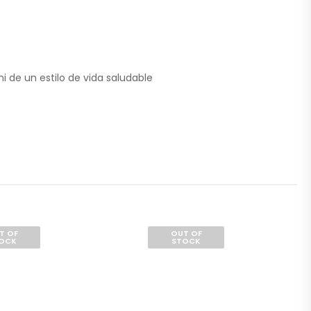
i de un estilo de vida saludable
T OF
OUT OF
OCK
STOCK