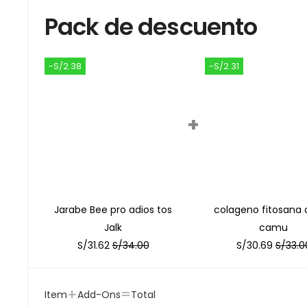
Pack de descuento
-S/2.38
-S/2.31
+
Jarabe Bee pro adios tos
colageno fitosana
Jalk
camu
S/
31.62
S/
34.00
S/
30.69
S/
33.0
+
=
Item
Add-Ons
Total