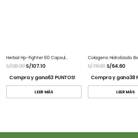
Herbal Hp-Fighter 60 Capsulas Natures Sunshine
S/
126.00
S/
107.10
S/
76.00
S/
64.60
Compra y gana63 PUNTOS!
Compra y gana38 
LEER MÁS
LEER MÁS