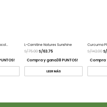
Colageno Hidrolizado Biocolagen Frutos Rojos
L-Carnitine Natures Sunshine
S/
75.00
S/
63.75
S/
142.00
S
PUNTOS!
Compra y gana38 PUNTOS!
Compra 
LEER MÁS