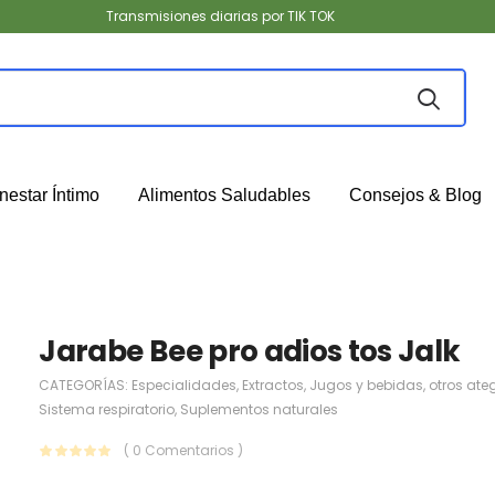
Transmisiones diarias por TIK TOK
nestar Íntimo
Alimentos Saludables
Consejos & Blog
Jarabe Bee pro adios tos Jalk
CATEGORÍAS:
Especialidades
,
Extractos
,
Jugos y bebidas
,
otros ate
Sistema respiratorio
,
Suplementos naturales
( 0 Comentarios )