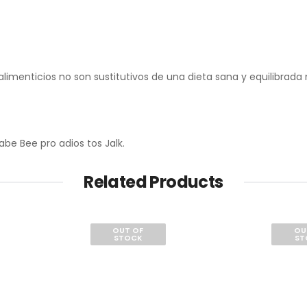
menticios no son sustitutivos de una dieta sana y equilibrada n
be Bee pro adios tos Jalk.
Related Products
OUT OF
OU
STOCK
ST