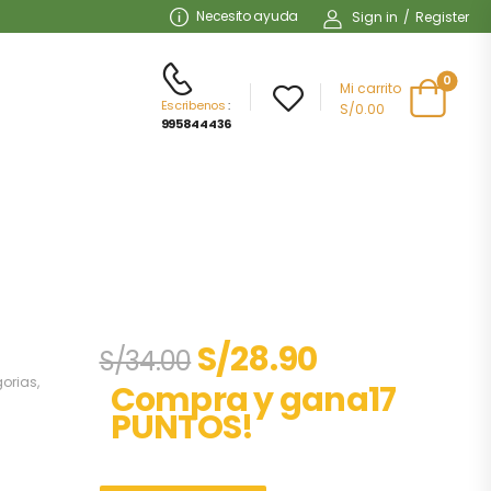
Necesito ayuda
Sign in
/
Register
0
Mi carrito
Escribenos
:
S/0.00
995844436
S/
28.90
S/
34.00
gorias
,
Compra y gana17
PUNTOS!