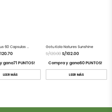
Curcuma Plus 60 Capsulas Natures Sunshine
Gotu Kola Natures Sunshine
/
120.70
S/
120.00
S/
102.00
y gana71 PUNTOS!
Compra y gana60 PUNTOS!
LEER MÁS
LEER MÁS