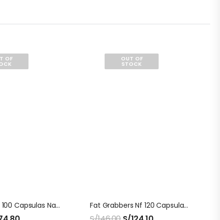
T OF
OUT OF
OCK
STOCK
Alj Capsulas 100 Capsulas Natures Sunshine
Fat Grabbers Nf 120 Capsulas Natures Sunshine
74.80
S/
146.00
S/
124.10