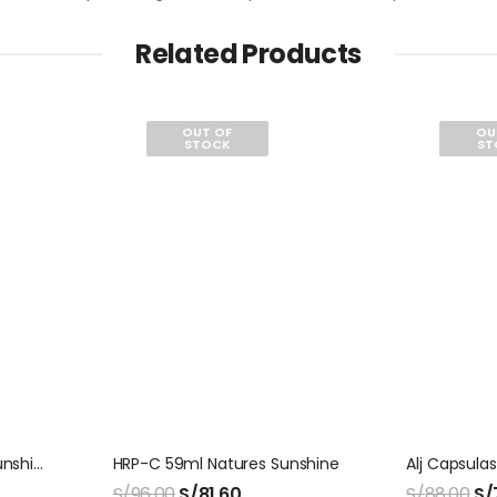
Related Products
OUT OF
OU
STOCK
ST
Black Walnut Natures Sunshine 100 Capsulas
HRP-C 59ml Natures Sunshine
S/
96.00
S/
81.60
S/
88.00
S/