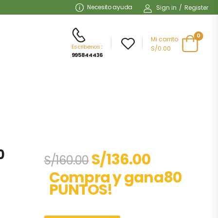
Necesito ayuda
Sign in
/
Register
0
Mi carrito
Escribenos
:
S/0.00
995844436
0
S/
136.00
S/
160.00
Compra y gana80
PUNTOS!