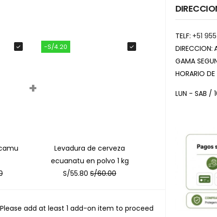
DIRECCIO
TELF:
+51 955
-S/4.20
DIRECCION:
GAMA SEGUN
HORARIO DE
+
LUN - SAB / 
 camu
Levadura de cerveza
ecuanatu en polvo 1 kg
0
S/
55.80
S/
60.00
Please add at least 1 add-on item to proceed