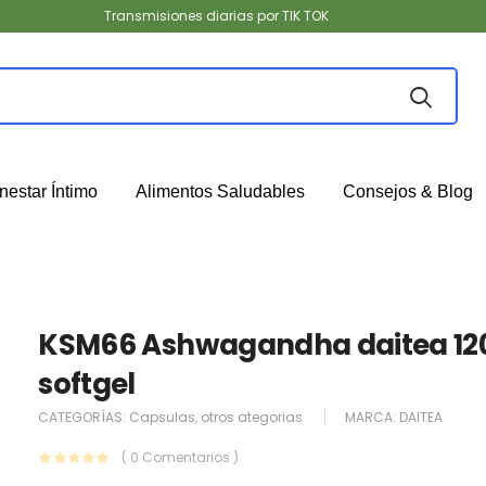
Transmisiones diarias por TIK TOK
nestar Íntimo
Alimentos Saludables
Consejos & Blog
KSM66 Ashwagandha daitea 12
softgel
CATEGORÍAS:
Capsulas
,
otros ategorias
MARCA:
DAITEA
( 0 Comentarios )