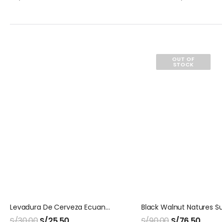
OUT OF
STOCK
Levadura De Cerveza Ecuanatu X 300 Tabletas
S/
30.00
S/
25.50
S/
90.00
S/
76.50