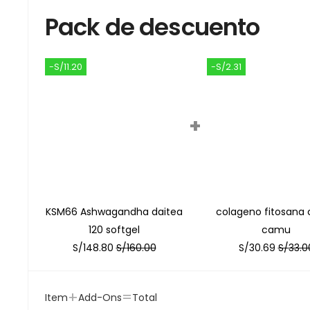
Pack de descuento
-S/11.20
-S/2.31
+
KSM66 Ashwagandha daitea
colageno fitosana
120 softgel
camu
S/
148.80
S/
160.00
S/
30.69
S/
33.0
+
=
Item
Add-Ons
Total