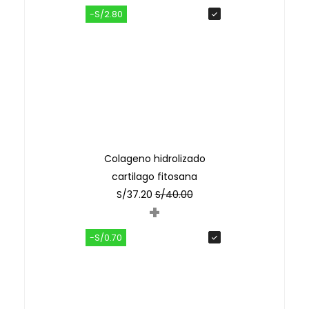
-S/2.80
Colageno hidrolizado
cartilago fitosana
S/
37.20
S/
40.00
+
-S/0.70