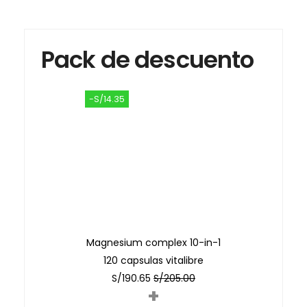
Pack de descuento
-S/14.35
Magnesium complex 10-in-1
120 capsulas vitalibre
S/
190.65
S/
205.00
+