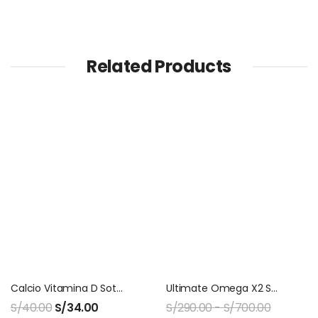
Related Products
Calcio Vitamina D Sottcor 130 Gomitas
Ultimate Omega X2 Softgel Nordic Naturals
S/
40.00
S/
34.00
S/
290.00
-
S/
700.00