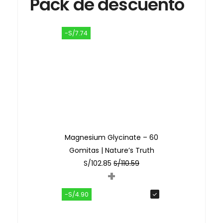
Pack de descuento
-S/7.74
Magnesium Glycinate – 60
Gomitas | Nature’s Truth
S/
102.85
S/
110.59
+
-S/4.90