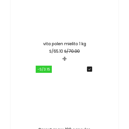
vita polen mielito 1 kg
S/
65.10
S/
70.00
+
-S/3.15