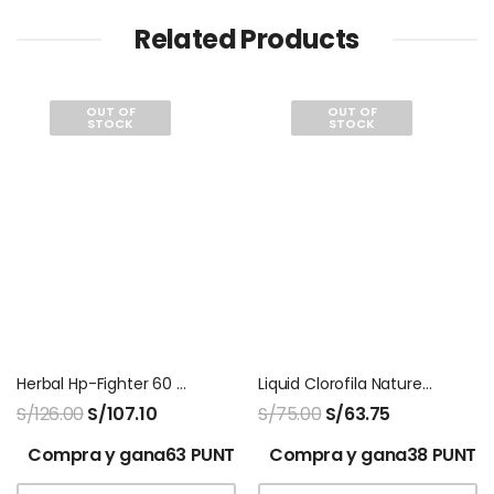
Related Products
OUT OF
OUT OF
STOCK
STOCK
Herbal Hp-Fighter 60 Capsulas Natures Sunshine
Liquid Clorofila Natures Sunshine
S/
126.00
S/
107.10
S/
75.00
S/
63.75
Compra y gana63 PUNTOS!
Compra y gana38 PUNTO