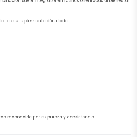
binación suele integrarse en rutinas orientadas al bienestar
ro de su suplementación diaria.
arca reconocida por su pureza y consistencia