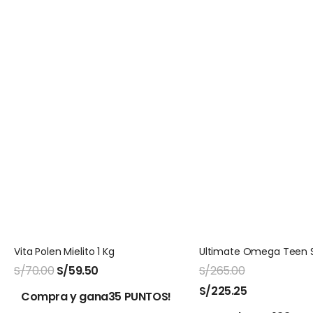
Vita Polen Mielito 1 Kg
S/
70.00
S/
59.50
S/
265.00
S/
225.25
Compra y gana35 PUNTOS!