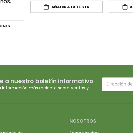
NTOS.
AÑADIR A LA CESTA
A
IONES
e a nuestro boletín informativo
a información más reciente sobre Ventas y
NOSOTROS
e mi pedido
Sobre nosotros