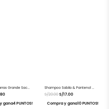
Azufre En Barras Grande Saca El Aire X 3 Unids
Shampoo Sabila & Pantenol Beia
.80
S/
20.00
S/
17.00
y gana4 PUNTOS!
Compra y gana10 PUNTOS!