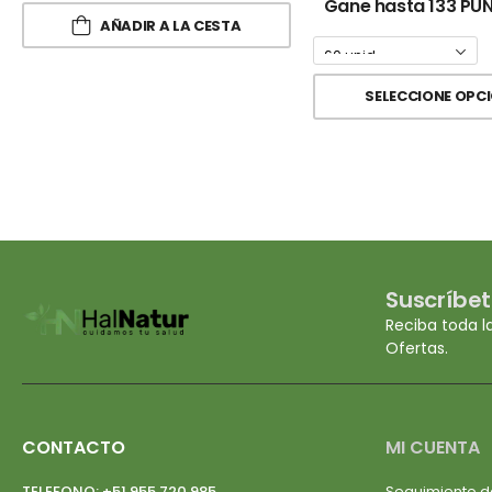
Gane hasta 133 PU
AÑADIR A LA CESTA
SELECCIONE OPC
Suscríbet
Reciba toda l
Ofertas.
CONTACTO
MI CUENTA
TELEFONO:
+51 955 720 985
Seguimiento d