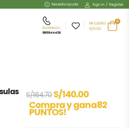
Necesito ayuda
Sign in
/
Register
0
Mi carrito
Escribenos
:
S/0.00
995844436
psulas
S/
140.00
S/
164.70
Compra y gana82
PUNTOS!