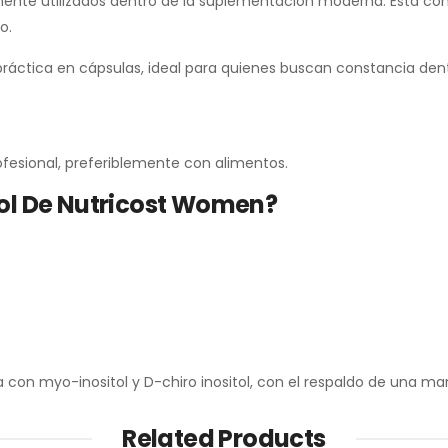
mente utilizados dentro de la suplementación moderna. Esta com
o.
ráctica en cápsulas, ideal para quienes buscan constancia dent
fesional, preferiblemente con alimentos.
tol De Nutricost Women?
a con myo-inositol y D-chiro inositol, con el respaldo de una m
Related Products