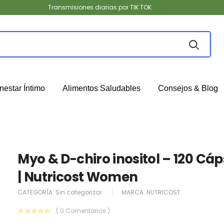
Transmisiones diarias por TIK TOK
nestar Íntimo
Alimentos Saludables
Consejos & Blog
Myo & D-chiro inositol – 120 Cá
| Nutricost Women
CATEGORÍA:
Sin categorizar
MARCA:
NUTRICOST
( 0 Comentarios )