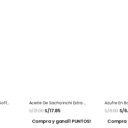
Ultimate Omega Teen Softegel Nordic Naturals
Aceite De Sacha Inchi Extra Virgen 250 Ml
S/
21.00
S/
17.85
S/
8.00
S/
6
Compra y gana11 PUNTOS!
Compra 