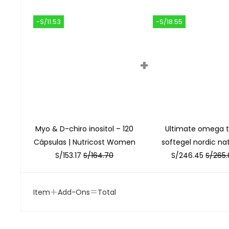
-S/11.53
-S/18.55
+
Myo & D-chiro inositol – 120
Ultimate omega 
Cápsulas | Nutricost Women
softegel nordic nat
S/
153.17
S/
164.70
S/
246.45
S/
265.
+
=
Item
Add-Ons
Total