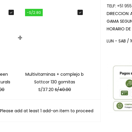
TELF:
+51 955
-S/2.80
DIRECCION:
GAMA SEGUN
HORARIO DE
+
LUN - SAB / 
teen
Multivitaminas + complejo b
urals
Sottcor 130 gomitas
00
S/
37.20
S/
40.00
Please add at least 1 add-on item to proceed