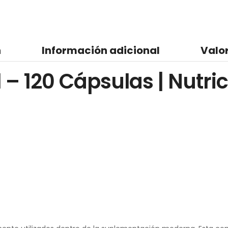
n
Información adicional
Valo
l – 120 Cápsulas | Nut