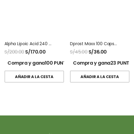
Alpha Lipoic Acid 240 Capsulas Nutricost
Dprost Maxx 100 Capsulas Naturalmaxx
S/
200.00
S/
170.00
S/
45.00
S/
36.00
Compra y gana100 PUNTOS!
Compra y gana23 PUNTO
AÑADIR A LA CESTA
AÑADIR A LA CESTA