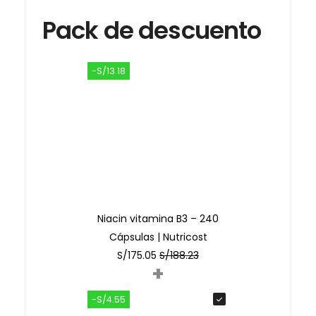
Pack de descuento
-S/13.18
Niacin vitamina B3 – 240
Cápsulas | Nutricost
S/
175.05
S/
188.23
+
-S/4.55