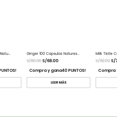
Bee Polen 100 Capsulas Natures Sunshine
Ginger 100 Capsulas Natures Sunshine
S/
80.00
S/
68.00
S/
92.00
S/
PUNTOS!
Compra y gana40 PUNTOS!
Compra 
LEER MÁS