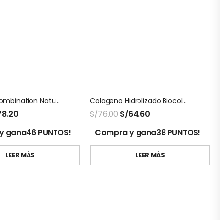
Milk Tistle Combination Natures Sunshine
Colageno Hidrolizado Biocolagen Frutos Rojos
78.20
S/
76.00
S/
64.60
y gana46 PUNTOS!
Compra y gana38 PUNTOS!
LEER MÁS
LEER MÁS