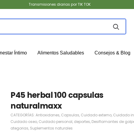
Transmisiones diarias por TIK TOK
nestar Íntimo
Alimentos Saludables
Consejos & Blog
P45 herbal 100 capsulas
naturalmaxx
CATEGORÍAS:
Antioxidanes
,
Capsulas
,
Cuidado externo
,
Cuidado in
Cuidado oseo
,
Cuidado personal
,
deportes
,
Desiflamantes de golp
ategorias
,
Suplementos naturales