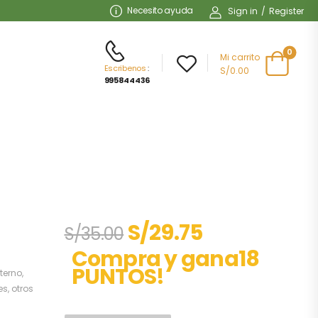
Necesito ayuda
Sign in
/
Register
0
Mi carrito
Escribenos
:
S/0.00
995844436
S/
29.75
S/
35.00
Compra y gana18
PUNTOS!
terno
,
es
,
otros