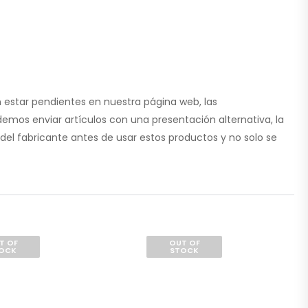
 estar pendientes en nuestra página web, las
emos enviar artículos con una presentación alternativa, la
del fabricante antes de usar estos productos y no solo se
T OF
OUT OF
OCK
STOCK