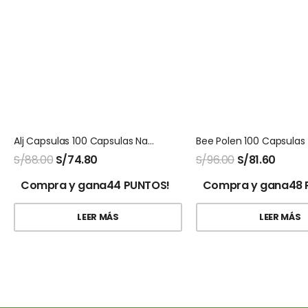
Alj Capsulas 100 Capsulas Natures Sunshine
S/
88.00
S/
74.80
S/
96.00
S/
81.60
Compra y gana44 PUNTOS!
Compra y gana48 
LEER MÁS
LEER MÁS