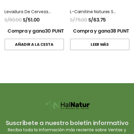
Levadura De Cerveza Ecuanatu En Polvo 1 Kg
L-Carnitine Natures Sunshine
S/
60.00
S/
51.00
S/
75.00
S/
63.75
Compra y gana30 PUNTOS!
Compra y gana38 PUNTO
AÑADIR A LA CESTA
LEER MÁS
Suscríbete a nuestro boletín informativo
Reciba toda la información más reciente sobre Ventas y