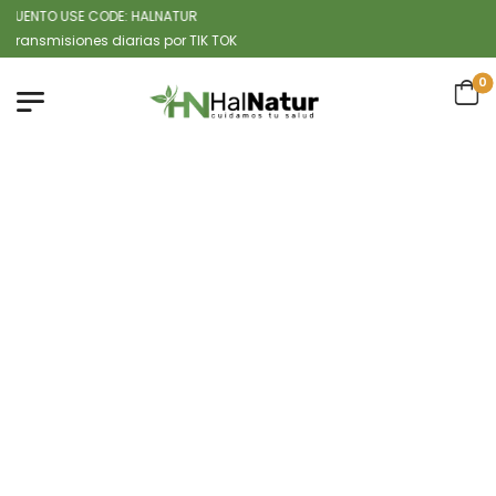
ENTO USE CODE: HALNATUR
misiones diarias por TIK TOK
0