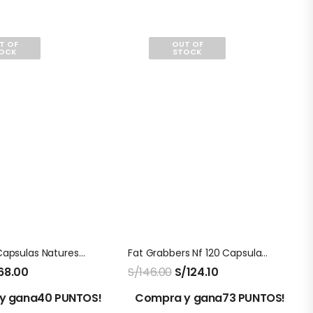
T OF
OUT OF
OCK
STOCK
Ginger 100 Capsulas Natures Sunshine
Fat Grabbers Nf 120 Capsulas Natures Sunshine
68.00
S/
146.00
S/
124.10
y gana40 PUNTOS!
Compra y gana73 PUNTOS!