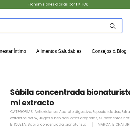
Transmisiones diarias por TIK TOK
nestar Íntimo
Alimentos Saludables
Consejos & Blog
Sábila concentrada bionaturist
ml extracto
CATEGORÍAS:
Antioxidanes
,
Aparato digestivo
,
Especialidades
,
Extr
extractos detox
,
Jugos y bebidas
,
otros ategorias
,
Suplementos nat
ETIQUETA:
Sábila concentrada bionaturista
MARCA:
BIONATUR