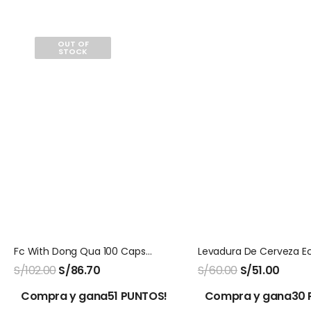
OUT OF
STOCK
Fc With Dong Qua 100 Capsulas Natures Sunshine
S/
102.00
S/
86.70
S/
60.00
S/
51.00
Compra y gana51 PUNTOS!
Compra y gana30 