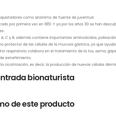
conquistadores como sinónimo de fuente de juventud.
tificado por primera vez en 1851. Y ya por los años 30 se han des
es.
 A, C y B, además contiene importantes aminoácidos, polisacárid
o protector de las células de la mucosa gástrica, ya que ayuda a
espiratorio colabora en el tratamiento de la tos, asma, gripe y 
de estreñimiento.
a la cicatrización, es decir, la producción de nuevas células dér
ntrada bionaturista
mo de este producto