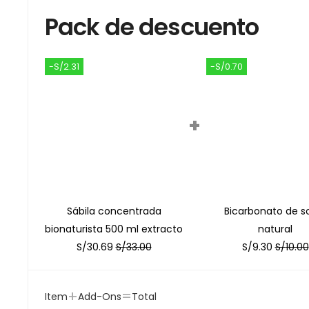
Pack de descuento
-S/2.31
-S/0.70
+
Sábila concentrada
Bicarbonato de s
bionaturista 500 ml extracto
natural
S/
30.69
S/
33.00
S/
9.30
S/
10.00
+
=
Item
Add-Ons
Total