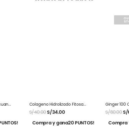
OU
ST
Levadura De Cerveza Ecuanatu En Polvo 1 Kg
Colageno Hidrolizado Fitosana
S/
40.00
S/
34.00
S/
80.00
S/
PUNTOS!
Compra y gana20 PUNTOS!
Compra 