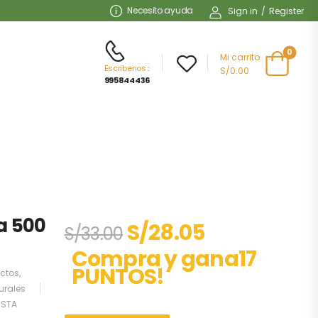
Necesito ayuda
Sign in
/
Register
0
Mi carrito
Escribenos
:
S/0.00
995844436
a 500
S/
28.05
S/
33.00
Compra y gana17
PUNTOS!
actos
,
urales
ISTA