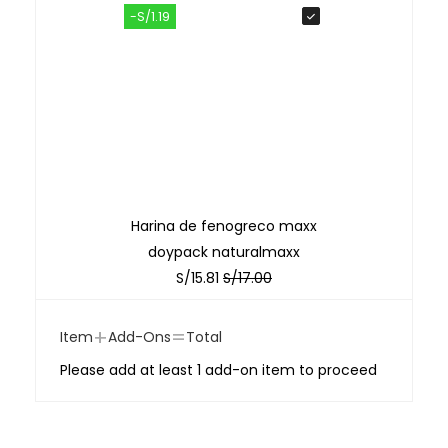
-S/1.19
Harina de fenogreco maxx
doypack naturalmaxx
S/
15.81
S/
17.00
+
=
Item
Add-Ons
Total
Please add at least 1 add-on item to proceed