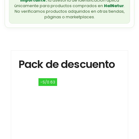
Importante:
la asesoría de identificación aplica
únicamente para productos comprados en
HalNatur
.
No verificamos productos adquiridos en otras tiendas,
páginas o marketplaces.
Pack de descuento
-S/0.63