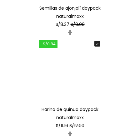
Semillas de ajonjolí doypack
naturalmaxx
S/
8.37
S/
9.00
+
-S/0.84
Harina de quinua doypack
naturalmaxx
S/
11.16
S/
12.00
+