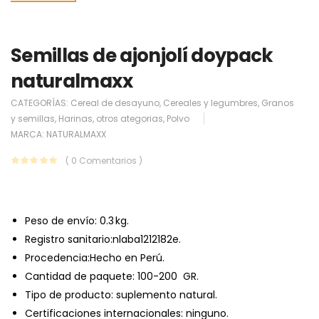
Semillas de ajonjolí doypack
naturalmaxx
CATEGORÍAS:
Cereal de desayuno
,
Cereales y legumbres
,
Granos
y semillas
,
Harinas
,
otros ategorias
,
Polvo
MARCA:
NATURALMAXX
( 0 Comentarios )
Peso de envío:
0.3 kg.
Registro sanitario:nlaba1212182e.
Procedencia:Hecho en Perú.
Cantidad de paquete: 100-200 GR.
Tipo de producto: suplemento natural.
Certificaciones internacionales: ninguno.