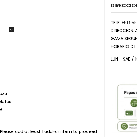
DIRECCIO
TELF:
+51 955
DIRECCION:
GAMA SEGUN
HORARIO DE
LUN - SAB / 
eza
letas
0
Please add at least 1 add-on item to proceed