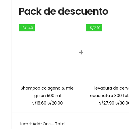
Pack de descuento
-S/1.40
-S/2.10
+
Shampoo colágeno & miel
levadura de cerv
gilsan 500 ml
ecuanatu x 300 tab
S/
18.60
S/
20.00
S/
27.90
S/
30.0
+
=
Item
Add-Ons
Total