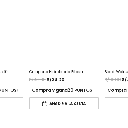
Energ V Natures Sunshine 100 Capsulas
Colageno Hidrolizado Fitosana
S/
40.00
S/
34.00
S/
90.00
S/
PUNTOS!
Compra y gana20 PUNTOS!
Compra 
AÑADIR A LA CESTA