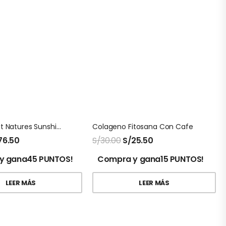
Black Walnut Natures Sunshine 100 Capsulas
Colageno Fitosana Con Cafe
76.50
S/
30.00
S/
25.50
y gana45 PUNTOS!
Compra y gana15 PUNTOS!
LEER MÁS
LEER MÁS