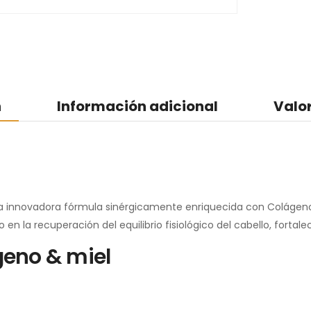
n
Información adicional
Valo
 una innovadora fórmula sinérgicamente enriquecida con Coláge
en la recuperación del equilibrio fisiológico del cabello, forta
eno & miel