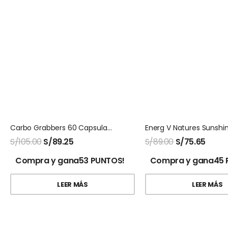
Carbo Grabbers 60 Capsulas Natures Sunshine
S/
105.00
S/
89.25
S/
89.00
S/
75.65
Compra y gana53 PUNTOS!
Compra y gana45 
LEER MÁS
LEER MÁS