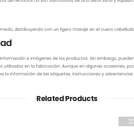
alimenticios no son sustitutivos de una dieta sana y equilibrad
do, distribuyendo con un ligero masaje en el cuero cabelludo, 
dad
a información e imágenes de los productos. Sin embargo, pueden
 utilizados en la fabricación. Aunque en algunas ocasiones, pod
la información de las etiquetas, instrucciones y advertencias 
Related Products
OU
ST