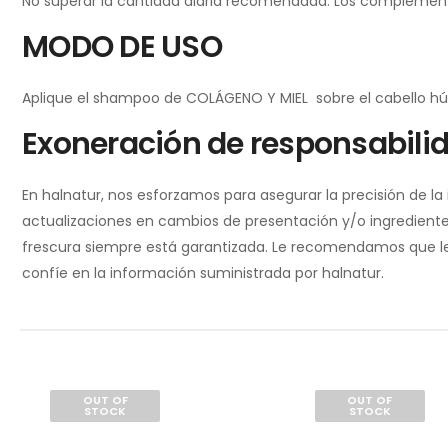
No superar la cantidad diaria recomendada. Los complementos 
MODO DE USO
Aplique el shampoo de COLÁGENO Y MIEL sobre el cabello húme
Exoneración de responsabili
En halnatur, nos esforzamos para asegurar la precisión de l
actualizaciones en cambios de presentación y/o ingredientes
frescura siempre está garantizada. Le recomendamos que lea 
confíe en la información suministrada por halnatur.
OUT OF
OUT OF
STOCK
STOCK