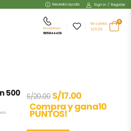
Necesito ayuda
Sign in
/
Register
0
Mi carrito
Escribenos
:
S/0.00
995844436
n 500
S/
17.00
S/
20.00
Compra y gana10
PUNTOS!
ado