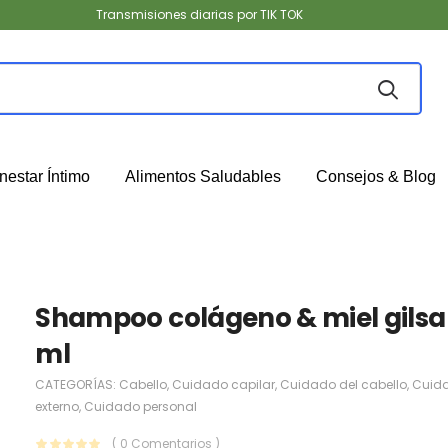
Transmisiones diarias por TIK TOK
nestar Íntimo
Alimentos Saludables
Consejos & Blog
Shampoo colágeno & miel gilsa
ml
CATEGORÍAS:
Cabello
,
Cuidado capilar
,
Cuidado del cabello
,
Cuid
externo
,
Cuidado personal
( 0 Comentarios )