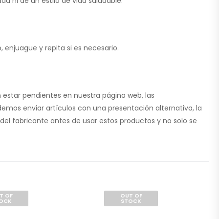
a ni de un estilo de vida saludable.
enjuague y repita si es necesario.
 estar pendientes en nuestra página web, las
emos enviar artículos con una presentación alternativa, la
del fabricante antes de usar estos productos y no solo se
T OF
OUT OF
OCK
STOCK