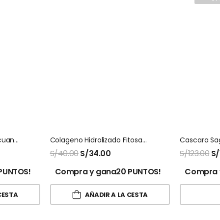
Levadura De Cerveza Ecuanatu En Polvo 1 Kg
Colageno Hidrolizado Fitosana
S/
40.00
S/
34.00
S/
123.00
S/
PUNTOS!
Compra y gana20 PUNTOS!
Compra 
CESTA
AÑADIR A LA CESTA