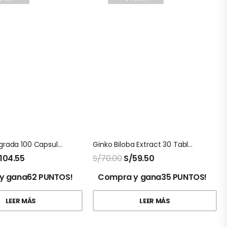
Cascara Sagrada 100 Capsulas Natures Sunshine
Ginko Biloba Extract 30 Tabletas Natures Sunshine
104.55
S/
70.00
S/
59.50
y gana62 PUNTOS!
Compra y gana35 PUNTOS!
LEER MÁS
LEER MÁS