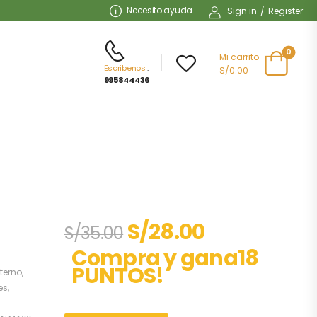
Necesito ayuda
Sign in
/
Register
0
Mi carrito
Escribenos
:
S/0.00
995844436
S/
28.00
S/
35.00
Compra y gana18
PUNTOS!
terno
,
es
,