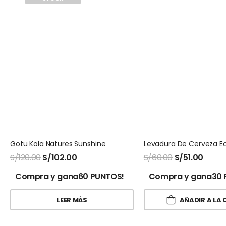
Gotu Kola Natures Sunshine
S/
120.00
S/
102.00
S/
60.00
S/
51.00
Compra y gana60 PUNTOS!
Compra y gana30 
LEER MÁS
AÑADIR A LA 