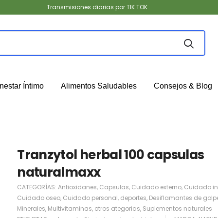
Transmisiones diarias por TIK TOK
nestar Íntimo
Alimentos Saludables
Consejos & Blog
Tranzytol herbal 100 capsulas
naturalmaxx
CATEGORÍAS:
Antioxidanes
,
Capsulas
,
Cuidado externo
,
Cuidado in
Cuidado oseo
,
Cuidado personal
,
deportes
,
Desiflamantes de golp
Minerales
,
Multivitaminas
,
otros ategorias
,
Suplementos naturales