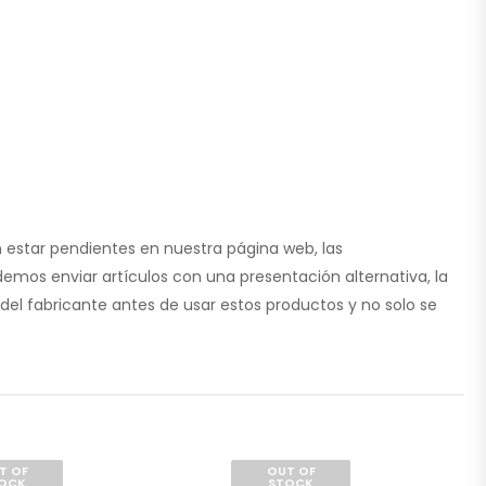
 estar pendientes en nuestra página web, las
emos enviar artículos con una presentación alternativa, la
del fabricante antes de usar estos productos y no solo se
T OF
OUT OF
OCK
STOCK