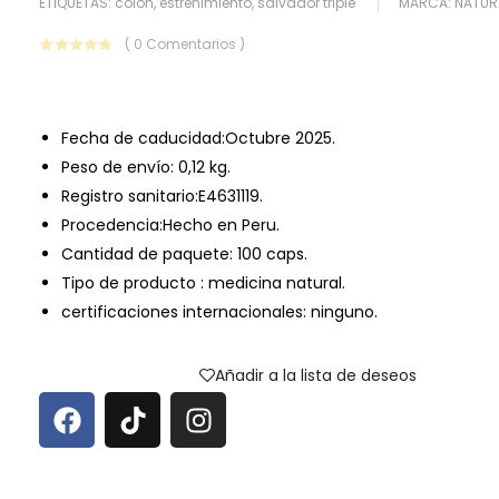
ETIQUETAS:
colon
,
estreñimiento
,
salvador triple
MARCA:
NATUR
( 0 Comentarios )
Fecha de caducidad:Octubre 2025.
Peso de envío: 0,12 kg.
Registro sanitario:E4631119.
Procedencia:Hecho en Peru.
Cantidad de paquete: 100 caps.
Tipo de producto : medicina natural.
certificaciones internacionales: ninguno.
Añadir a la lista de deseos