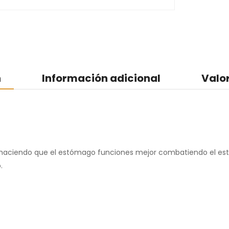
n
Información adicional
Valo
o haciendo que el estómago funciones mejor combatiendo el estr
.