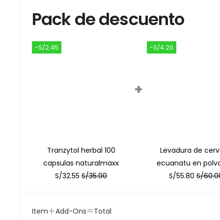
Pack de descuento
-S/2.45
-S/4.20
+
Tranzytol herbal 100
Levadura de cer
capsulas naturalmaxx
ecuanatu en polvo
S/
32.55
S/
35.00
S/
55.80
S/
60.0
+
=
Item
Add-Ons
Total