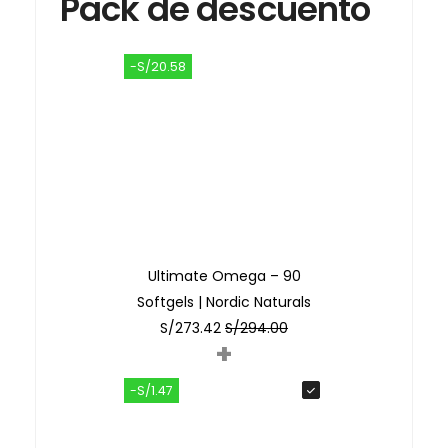
Pack de descuento
-S/20.58
Ultimate Omega – 90
Softgels | Nordic Naturals
S/
273.42
S/
294.00
+
-S/1.47