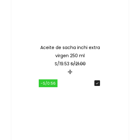
Aceite de sacha inchi extra
virgen 250 ml
S/
19.53
S/
21.00
+
-S/0.56