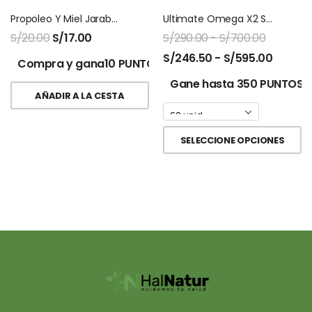
Propoleo Y Miel Jarabe Fitosana
Ultimate Omega X2 Softgel Nordic Naturals
S/
20.00
S/
17.00
S/
290.00
-
S/
700.00
S/
246.50
-
S/
595.00
Compra y gana10 PUNTOS!
Gane hasta 350 PUNTOS.
AÑADIR A LA CESTA
SELECCIONE OPCIONES