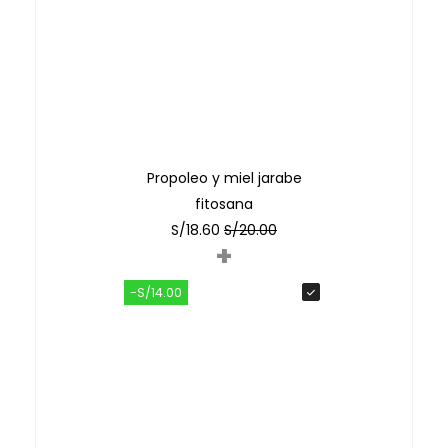
Propoleo y miel jarabe
fitosana
S/
18.60
S/
20.00
+
-S/14.00