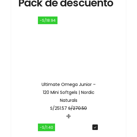
Pack de descuento
-S/18.94
Ultimate Omega Junior –
120 Mini Softgels | Nordic
Naturals
S/
251.57
S/
270.50
+
-S/1.40