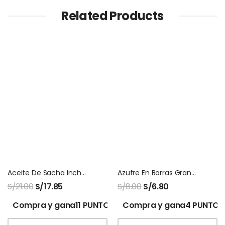
Related Products
Aceite De Sacha Inchi Extra Virgen 250 Ml
Azufre En Barras Grande Saca El Aire X 3 Unids
S/
21.00
S/
17.85
S/
8.00
S/
6.80
Compra y gana11 PUNTOS!
Compra y gana4 PUNTOS