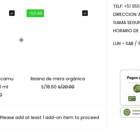
TELF:
+51 955
-S/1.40
DIRECCION:
GAMA SEGUN
HORARIO DE
+
LUN - SAB / 
y camu
Resina de mirra orgánica
0 ml
S/
18.60
S/
20.00
0
Please add at least 1 add-on item to proceed