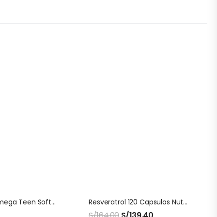
Ultimate Omega Teen Softegel Nordic Naturals
Resveratrol 120 Capsulas Nutricost
S/
164.00
S/
139.40