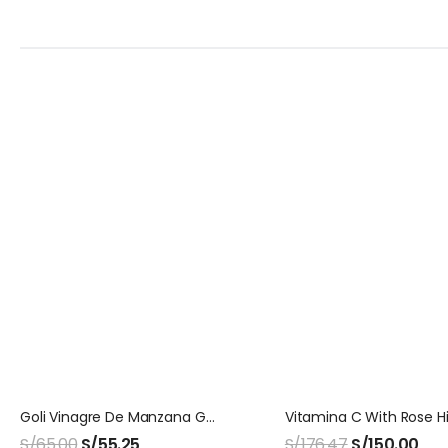
Goli Vinagre De Manzana GOMITAS
S/
65.00
S/
55.25
S/
176.47
S/
150.00