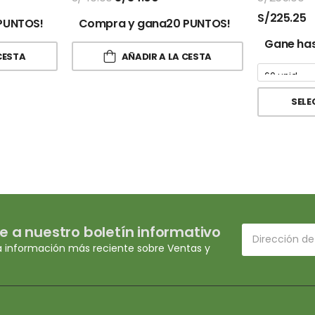
S/
225.25
PUNTOS!
Compra y gana20 PUNTOS!
Gane has
CESTA
AÑADIR A LA CESTA
SELE
e a nuestro boletín informativo
a información más reciente sobre Ventas y