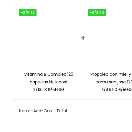
-S/9.87
-S/3.50
+
Vitamina B Complex 120
Propóleo con miel 
capsulas Nutricost
camu san jose 12
S/
131.13
S/
141.00
S/
46.50
S/
50.0
+
=
Item
Add-Ons
Total