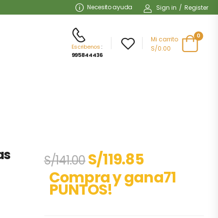
Necesito ayuda
Sign in
/
Register
0
Mi carrito
Escribenos
:
S/0.00
995844436
as
S/
119.85
S/
141.00
Compra y gana71
PUNTOS!