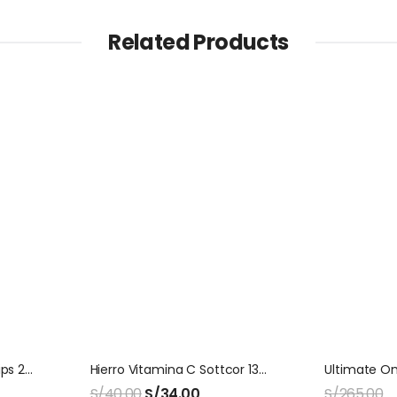
Related Products
Vitamina C With Rose Hips 240 Capsulas Nutricost
Hierro Vitamina C Sottcor 130 Gomitas
S/
40.00
S/
34.00
S/
265.00