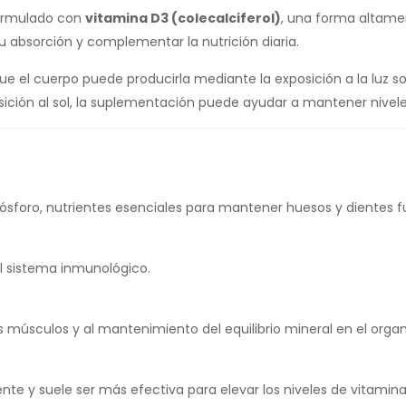
formulado con
vitamina D3 (colecalciferol)
, una forma altame
 su absorción y complementar la nutrición diaria.
que el cuerpo puede producirla mediante la exposición a la luz
ición al sol, la suplementación puede ayudar a mantener nivel
fósforo, nutrientes esenciales para mantener huesos y dientes f
l sistema inmunológico.
 músculos y al mantenimiento del equilibrio mineral en el orga
te y suele ser más efectiva para elevar los niveles de vitamina