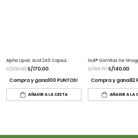
Alpha Lipoic Acid 240 Capsulas Nutricost
S/
200.00
S/
170.00
S/
164.70
S/
140.00
Compra y gana100 PUNTOS!
Compra y gana82 
AÑADIR A LA CESTA
AÑADIR A LA 