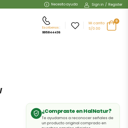
Necesito ayuda
Sign in
/
Register
0
Mi carrito
Escribenos
:
S/0.00
995844436
W
¿Compraste en HalNatur?
Te ayudamos a reconocer señales de
un producto original comprado en