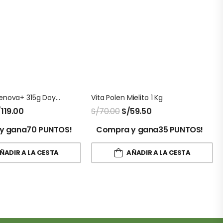
Colageno Renova+ 315g Doypack
Vita Polen Mielito 1 Kg
/
119.00
S/
70.00
S/
59.50
y gana70 PUNTOS!
Compra y gana35 PUNTOS!
ÑADIR A LA CESTA
AÑADIR A LA CESTA