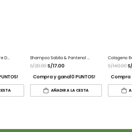
Goli® Gomitas De Vinagre De Sidra De Manzana – 60 Gomitas
Shampoo Sabila & Pantenol Beia
S/
20.00
S/
17.00
S/
140.00
S
PUNTOS!
Compra y gana10 PUNTOS!
Compra 
CESTA
AÑADIR A LA CESTA
A