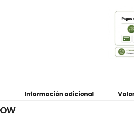
n
Información adicional
Valo
 NOW