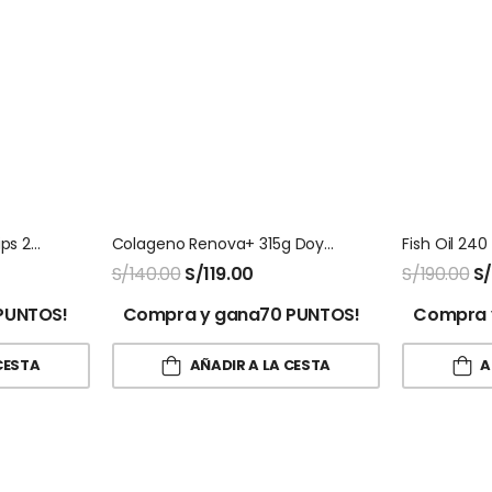
Vitamina C With Rose Hips 240 Capsulas Nutricost
Colageno Renova+ 315g Doypack
S/
140.00
S/
119.00
S/
190.00
S
PUNTOS!
Compra y gana70 PUNTOS!
Compra 
CESTA
AÑADIR A LA CESTA
A