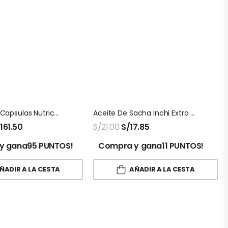
Fish Oil 240 Capsulas Nutricost
Aceite De Sacha Inchi Extra Virgen 250 Ml
/
161.50
S/
21.00
S/
17.85
y gana95 PUNTOS!
Compra y gana11 PUNTOS!
ÑADIR A LA CESTA
AÑADIR A LA CESTA