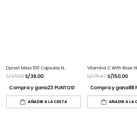
Dprost Maxx 100 Capsulas Naturalmaxx
S/
45.00
S/
36.00
S/
176.47
S/
150.00
Compra y gana23 PUNTOS!
Compra y gana88 
AÑADIR A LA CESTA
AÑADIR A LA 