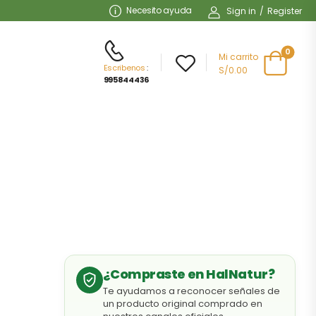
Necesito ayuda
Sign in
/
Register
0
Mi carrito
Escribenos
:
S/0.00
995844436
¿Compraste en HalNatur?
Te ayudamos a reconocer señales de
un producto original comprado en