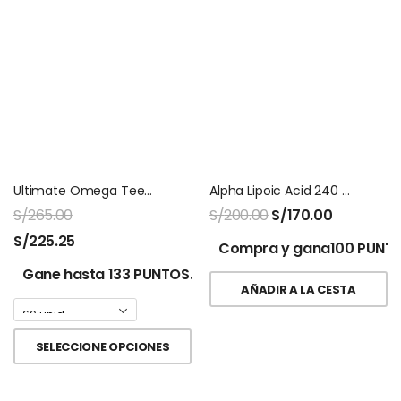
Ultimate Omega Teen Softegel Nordic Naturals
Alpha Lipoic Acid 240 Capsulas Nutricost
S/
265.00
S/
200.00
S/
170.00
S/
225.25
Compra y gana100 PUNTO
Gane hasta 133 PUNTOS.
AÑADIR A LA CESTA
SELECCIONE OPCIONES