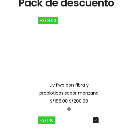
Pack de descuento
-S/14.00
Liv Fwp con fibra y
probioticos sabor manzana
S/
186.00
S/
200.00
+
-S/1.40