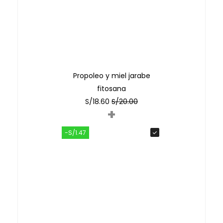
Propoleo y miel jarabe
fitosana
S/
18.60
S/
20.00
+
-S/1.47