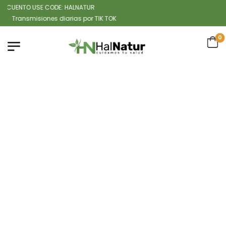
UENTO USE CODE: HALNATUR
ansmisiones diarias por TIK TOK
0