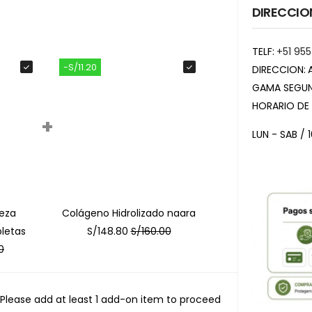
DIRECCIO
TELF:
+51 955
-S/11.20
DIRECCION:
GAMA SEGUN
HORARIO DE
+
LUN - SAB / 
eza
Colágeno Hidrolizado naara
letas
S/
148.80
S/
160.00
0
Please add at least 1 add-on item to proceed