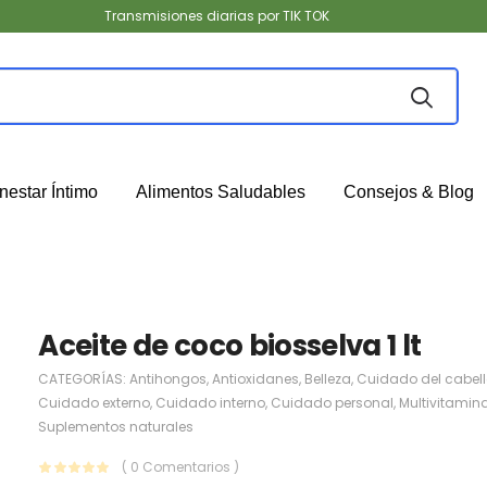
Transmisiones diarias por TIK TOK
nestar Íntimo
Alimentos Saludables
Consejos & Blog
Aceite de coco biosselva 1 lt
CATEGORÍAS:
Antihongos
,
Antioxidanes
,
Belleza
,
Cuidado del cabel
Cuidado externo
,
Cuidado interno
,
Cuidado personal
,
Multivitamin
Suplementos naturales
( 0 Comentarios )