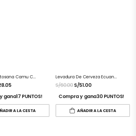
Colageno Fitosana Camu Camu
Levadura De Cerveza Ecuanatu En Polvo 1 Kg
28.05
S/
60.00
S/
51.00
y gana17 PUNTOS!
Compra y gana30 PUNTOS!
ÑADIR A LA CESTA
AÑADIR A LA CESTA