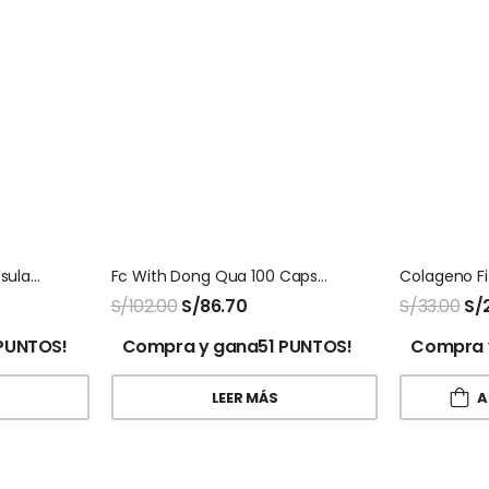
Fat Grabbers Nf 120 Capsulas Natures Sunshine
Fc With Dong Qua 100 Capsulas Natures Sunshine
S/
102.00
S/
86.70
S/
33.00
S/
PUNTOS!
Compra y gana51 PUNTOS!
Compra 
LEER MÁS
A