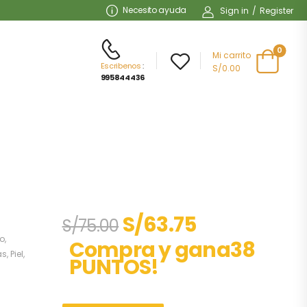
Necesito ayuda
Sign in
/
Register
0
Mi carrito
Escribenos
:
S/0.00
995844436
S/
63.75
S/
75.00
lo
,
Compra y gana38
as
,
Piel
,
PUNTOS!