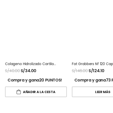
Colageno Hidrolizado Cartilago Fitosana
S/
40.00
S/
34.00
S/
146.00
S/
124.10
Compra y gana20 PUNTOS!
Compra y gana73 
AÑADIR A LA CESTA
LEER MÁS