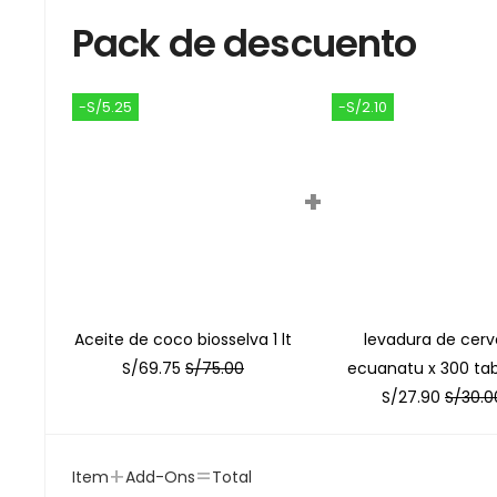
Pack de descuento
-S/5.25
-S/2.10
+
Aceite de coco biosselva 1 lt
levadura de cerv
S/
69.75
S/
75.00
ecuanatu x 300 tab
S/
27.90
S/
30.0
+
=
Item
Add-Ons
Total