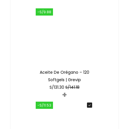
-S/9.88
Aceite De Orégano – 120
Softgels | Grevip
S/
131.30
S/
141.18
+
-S/11.53