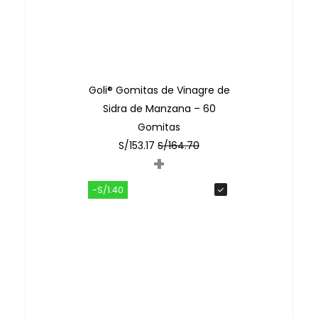
Goli® Gomitas de Vinagre de
Sidra de Manzana – 60
Gomitas
S/
153.17
S/
164.70
+
-S/1.40