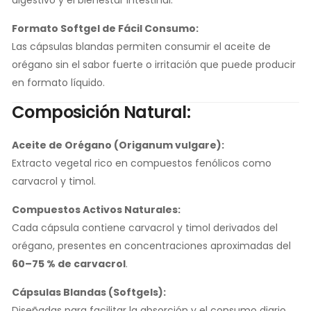
digestivo y el bienestar intestinal.
Formato Softgel de Fácil Consumo:
Las cápsulas blandas permiten consumir el aceite de
orégano sin el sabor fuerte o irritación que puede producir
en formato líquido.
Composición Natural:
Aceite de Orégano (Origanum vulgare):
Extracto vegetal rico en compuestos fenólicos como
carvacrol y timol.
Compuestos Activos Naturales:
Cada cápsula contiene carvacrol y timol derivados del
orégano, presentes en concentraciones aproximadas del
60–75 % de carvacrol
.
Cápsulas Blandas (Softgels):
Diseñadas para facilitar la absorción y el consumo diario.