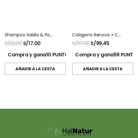
Shampoo Sabila & Pantenol Beia
Colageno Renova + Con Biopeptidos Activos
S/
20.00
S/
17.00
S/
117.00
S/
99.45
Compra y gana10 PUNTOS!
Compra y gana59 PUNTO
AÑADIR A LA CESTA
AÑADIR A LA CESTA