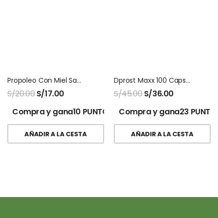
Propoleo Con Miel San Jose 120 Ml
Dprost Maxx 100 Capsulas Naturalmaxx
S/
20.00
S/
17.00
S/
45.00
S/
36.00
Compra y gana10 PUNTOS!
Compra y gana23 PUNTO
AÑADIR A LA CESTA
AÑADIR A LA CESTA