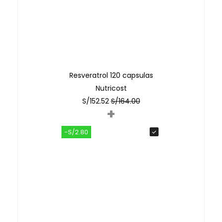
Resveratrol 120 capsulas
Nutricost
S/
152.52
S/
164.00
+
-S/2.80