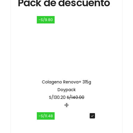
Pack de descuento
-S/9.80
Colageno Renova+ 315g
Doypack
S/
130.20
S/
140.00
+
-S/11.48