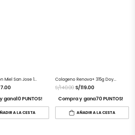
Propoleo Con Miel San Jose 120 Ml
Colageno Renova+ 315g Doypack
17.00
S/
140.00
S/
119.00
y gana10 PUNTOS!
Compra y gana70 PUNTOS!
ÑADIR A LA CESTA
AÑADIR A LA CESTA