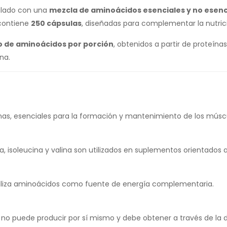
lado con una
mezcla de aminoácidos esenciales y no esenc
 contiene
250 cápsulas
, diseñadas para complementar la nutrició
 de aminoácidos por porción
, obtenidos a partir de proteín
na.
nas, esenciales para la formación y mantenimiento de los músc
isoleucina y valina son utilizados en suplementos orientados a
o utiliza aminoácidos como fuente de energía complementaria.
no puede producir por sí mismo y debe obtener a través de la 