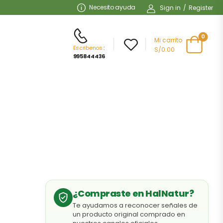
Necesito ayuda
Sign in
/
Register
0
Mi carrito
Escribenos
:
S/0.00
995844436
¿Compraste en HalNatur?
Te ayudamos a reconocer señales de
un producto original comprado en