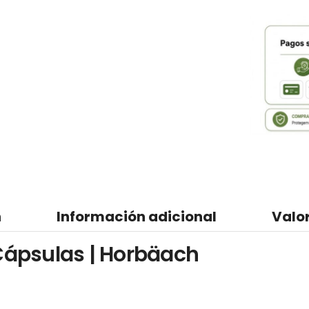
n
Información adicional
Valo
ápsulas | Horbäach