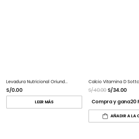
Levadura Nutricional Oriundos 200 Gr
S/
0.00
S/
40.00
S/
34.00
Compra y gana20 
LEER MÁS
AÑADIR A LA 