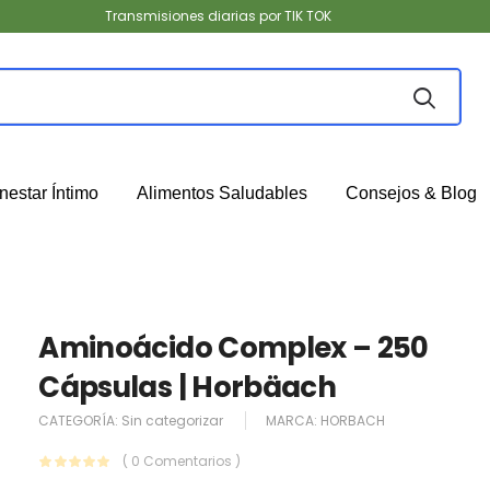
Transmisiones diarias por TIK TOK
nestar Íntimo
Alimentos Saludables
Consejos & Blog
Aminoácido Complex – 250
Cápsulas | Horbäach
CATEGORÍA:
Sin categorizar
MARCA:
HORBACH
( 0 Comentarios )