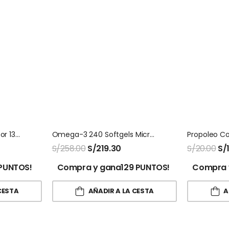
Calcio Vitamina D Sottcor 130 Gomitas
Omega-3 240 Softgels Microingredients
S/
258.00
S/
219.30
S/
20.00
S/
PUNTOS!
Compra y gana129 PUNTOS!
Compra 
CESTA
AÑADIR A LA CESTA
A