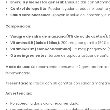
Energía y bienestar general:
Enriquecidas con vitaminas
Control del apetito:
Pueden ayudar a reducir el apetito 
Salud cardiovascular:
Apoyan la salud del corazón y el 
Composición:
Vinagre de sidra de manzana (5% de ácido acético):
5
Vitamina B9 (ácido fólico):
200 mcg por gomita (50% de
Vitamina B12 (cianocobalamina):
1.2 mcg por gomita (
Otros ingredientes:
Jarabe de tapioca, azúcar de caña, ag
Modo de uso:
Se recomienda consumir 1-2 gomitas, hasta tre
recomendada.
Presentación:
Frasco con 60 gomitas con sabor a manzan
Advertencias:
No superar la dosis diaria recomendada.
Los complementos alimenticios no deben utilizarse como su