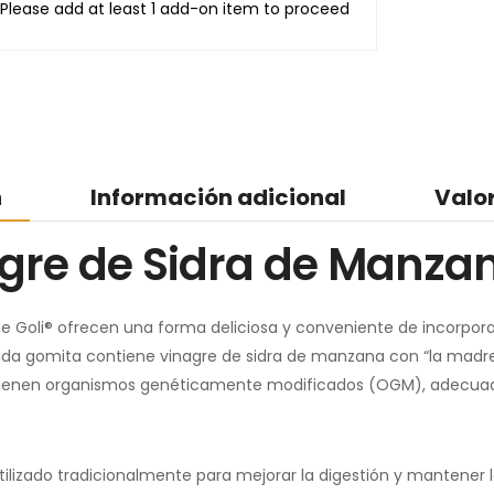
Please add at least 1 add-on item to proceed
n
Información adicional
Valo
agre de Sidra de Manza
 Goli® ofrecen una forma deliciosa y conveniente de incorporar
d, cada gomita contiene vinagre de sidra de manzana con “la m
ontienen organismos genéticamente modificados (OGM), adecuadas
ilizado tradicionalmente para mejorar la digestión y mantener la