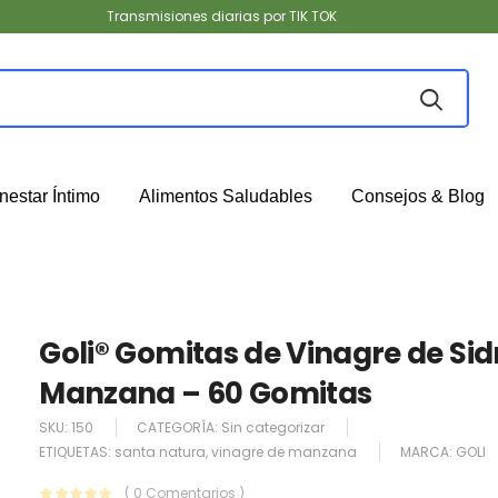
Transmisiones diarias por TIK TOK
nestar Íntimo
Alimentos Saludables
Consejos & Blog
Goli® Gomitas de Vinagre de Sid
Manzana – 60 Gomitas
SKU:
150
CATEGORÍA:
Sin categorizar
ETIQUETAS:
santa natura
,
vinagre de manzana
MARCA:
GOLI
( 0 Comentarios )