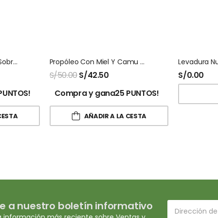
Yo Vital Mujer Caja X 15 Sobres Santa Natura
Propóleo Con Miel Y Camu Camu San Jose 120 Ml
S/
50.00
S/
42.50
S/
0.00
PUNTOS!
Compra y gana25 PUNTOS!
CESTA
AÑADIR A LA CESTA
e a nuestro boletín informativo
a información más reciente sobre Ventas y