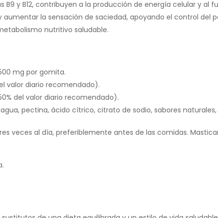
 B9 y B12, contribuyen a la producción de energía celular y al
y aumentar la sensación de saciedad, apoyando el control del p
metabolismo nutritivo saludable.
00 mg por gomita.
l valor diario recomendado).
50% del valor diario recomendado).
ua, pectina, ácido cítrico, citrato de sodio, sabores naturales, 
s veces al día, preferiblemente antes de las comidas. Masticar b
a.
stitutos de una dieta equilibrada y un estilo de vida saludable