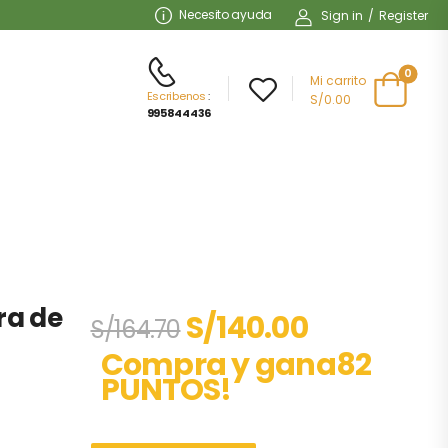
Necesito ayuda
Sign in
/
Register
0
Mi carrito
Escribenos
:
S/0.00
995844436
ra de
S/
140.00
S/
164.70
Compra y gana82
PUNTOS!