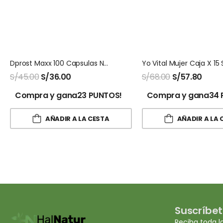
Dprost Maxx 100 Capsulas Naturalmaxx
S/
45.00
S/
36.00
S/
68.00
S/
57.80
Compra y gana23 PUNTOS!
Compra y gana34 
AÑADIR A LA CESTA
AÑADIR A LA 
Suscríbet
Reciba toda l