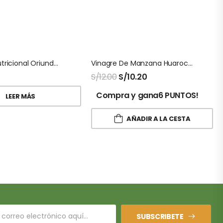
Levadura Nutricional Oriundos 200 Gr
Vinagre De Manzana Huarochiri 350 Ml
S/
12.00
S/
10.20
Compra y gana6 PUNTOS!
LEER MÁS
AÑADIR A LA CESTA
SUBSCRIBETE