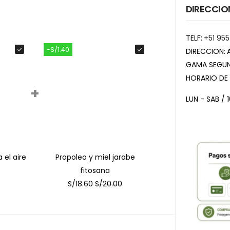
DIRECCIO
TELF:
+51 955
-S/1.40
DIRECCION:
GAMA SEGUN
HORARIO DE
+
LUN - SAB / 
 el aire
Propoleo y miel jarabe
fitosana
S/
18.60
S/
20.00