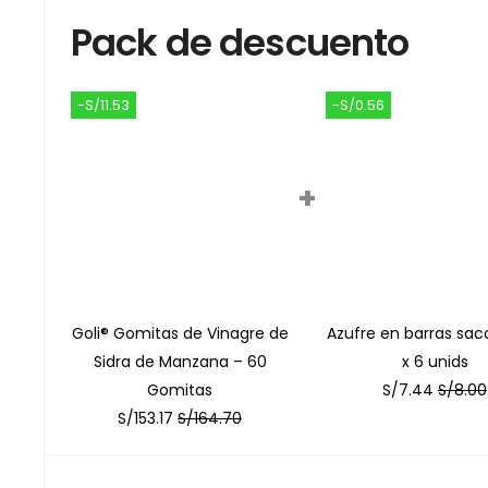
Pack de descuento
-S/11.53
-S/0.56
+
Goli® Gomitas de Vinagre de
Azufre en barras saca
Sidra de Manzana – 60
x 6 unids
Gomitas
S/
7.44
S/
8.00
S/
153.17
S/
164.70