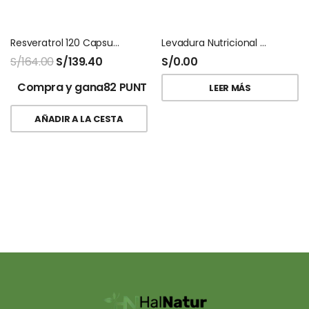
Resveratrol 120 Capsulas Nutricost
Levadura Nutricional Oriundos 200 Gr
S/
164.00
S/
139.40
S/
0.00
Compra y gana82 PUNTOS!
LEER MÁS
AÑADIR A LA CESTA