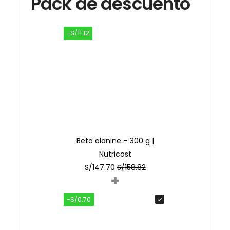
Pack de descuento
-S/11.12
Beta alanine – 300 g |
Nutricost
S/
147.70
S/
158.82
+
-S/0.70