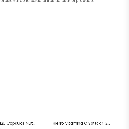
esional de la salud antes de usar el producto.
Resveratrol 120 Capsulas Nutricost
Hierro Vitamina C Sottcor 130 Gomitas