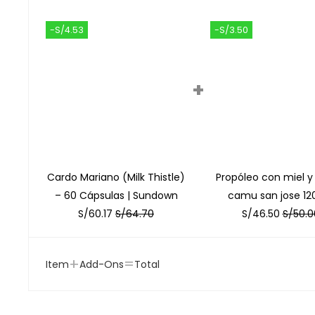
-S/4.53
-S/3.50
+
Cardo Mariano (Milk Thistle)
Propóleo con miel 
– 60 Cápsulas | Sundown
camu san jose 12
S/
60.17
S/
64.70
S/
46.50
S/
50.0
+
=
Item
Add-Ons
Total