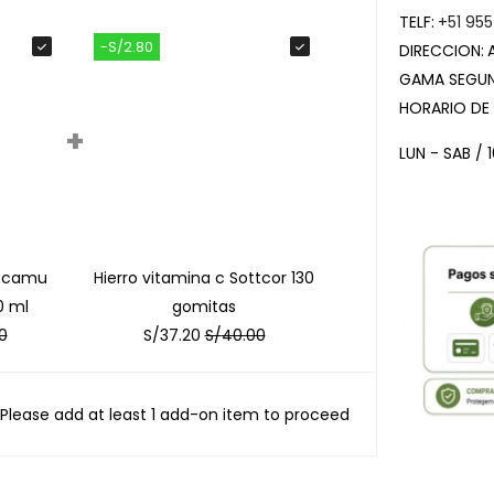
TELF:
+51 955
-S/2.80
DIRECCION:
GAMA SEGUN
HORARIO DE
+
LUN - SAB / 
y camu
Hierro vitamina c Sottcor 130
0 ml
gomitas
0
S/
37.20
S/
40.00
Please add at least 1 add-on item to proceed