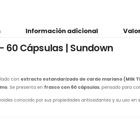
n
Información adicional
Valo
 – 60 Cápsulas | Sundown
ulado con
extracto estandarizado de cardo mariano (Milk Th
ismo
. Se presenta en
frasco con 60 cápsulas
, pensado para com
noides conocido por sus propiedades antioxidantes y su uso en s