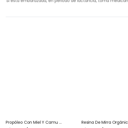
Si está embarazada, en periodo de lactancia, toma medicame
Propóleo Con Miel Y Camu Camu San Jose 120 Ml
Resina De Mirra Orgáni