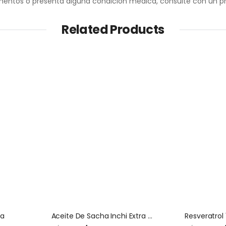
ntos o presenta alguna condición médica, consulte con un prof
Related Products
ca
Aceite De Sacha Inchi Extra Virgen 250 Ml