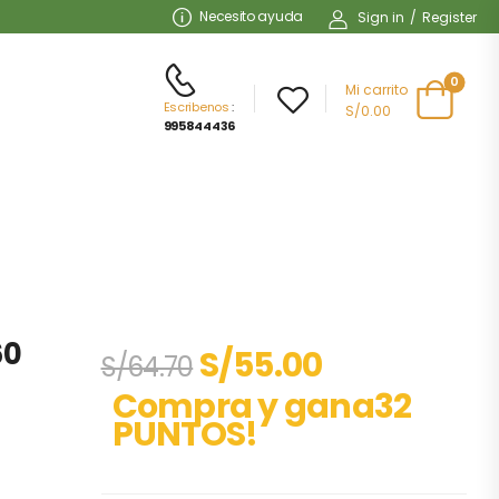
Necesito ayuda
Sign in
/
Register
0
Mi carrito
Escribenos
:
S/0.00
995844436
60
S/
55.00
S/
64.70
Compra y gana32
PUNTOS!