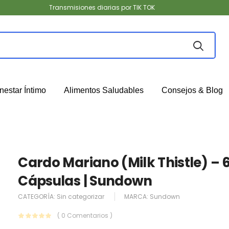
Transmisiones diarias por TIK TOK
nestar Íntimo
Alimentos Saludables
Consejos & Blog
Cardo Mariano (Milk Thistle) – 
Cápsulas | Sundown
CATEGORÍA:
Sin categorizar
MARCA:
Sundown
( 0 Comentarios )