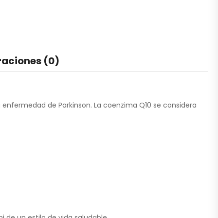
raciones (0)
la enfermedad de Parkinson. La coenzima Q10 se considera
 de un estilo de vida saludable.