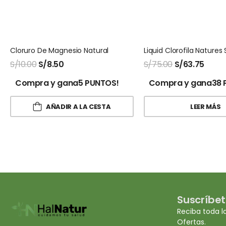
Cloruro De Magnesio Natural
S/
10.00
S/
8.50
S/
75.00
S/
63.75
Compra y gana5 PUNTOS!
Compra y gana38 
AÑADIR A LA CESTA
LEER MÁS
Suscríbet
Reciba toda l
Ofertas.