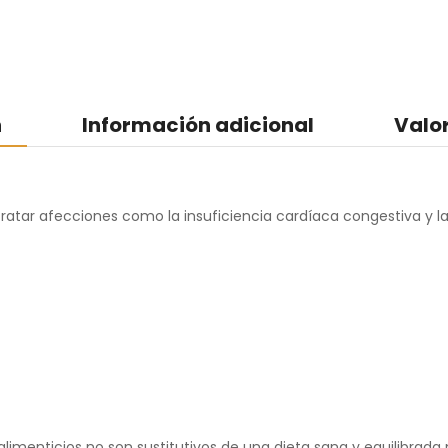
n
Información adicional
Valo
ratar afecciones como la insuficiencia cardíaca congestiva y 
menticios no son sustitutivos de una dieta sana y equilibrada ni