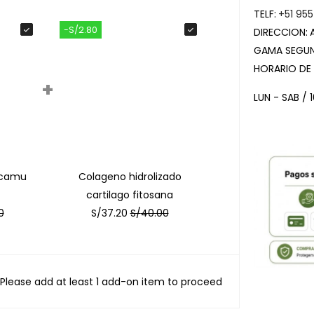
TELF:
+51 955
-S/2.80
DIRECCION:
GAMA SEGUN
HORARIO DE
+
LUN - SAB / 
 camu
Colageno hidrolizado
cartilago fitosana
0
S/
37.20
S/
40.00
Please add at least 1 add-on item to proceed