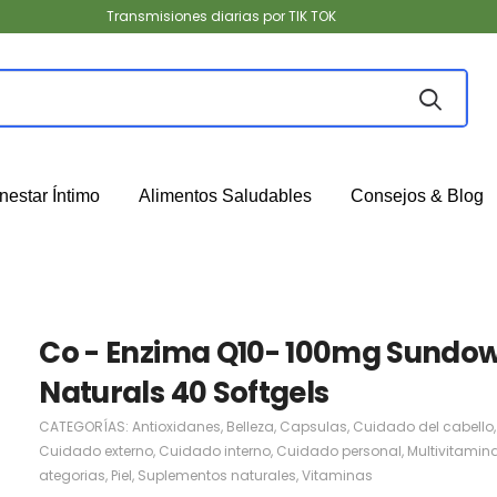
Transmisiones diarias por TIK TOK
nestar Íntimo
Alimentos Saludables
Consejos & Blog
Co - Enzima Q10- 100mg Sundo
Naturals 40 Softgels
CATEGORÍAS:
Antioxidanes
,
Belleza
,
Capsulas
,
Cuidado del cabello
,
Cuidado externo
,
Cuidado interno
,
Cuidado personal
,
Multivitamin
ategorias
,
Piel
,
Suplementos naturales
,
Vitaminas