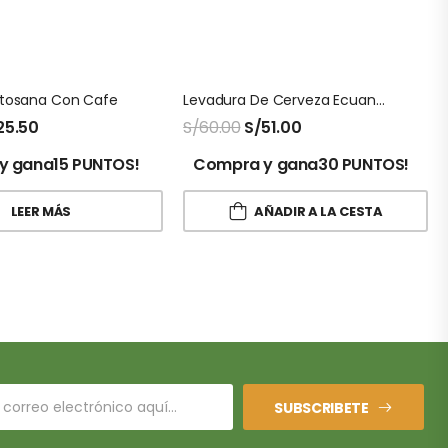
itosana Con Cafe
Levadura De Cerveza Ecuanatu En Polvo 1 Kg
25.50
S/
60.00
S/
51.00
y gana15 PUNTOS!
Compra y gana30 PUNTOS!
LEER MÁS
AÑADIR A LA CESTA
SUBSCRIBETE