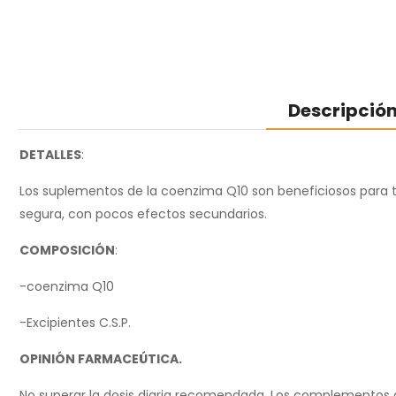
Descripció
DETALLES
:
Los suplementos de la coenzima Q10 son beneficiosos para t
segura, con pocos efectos secundarios.
COMPOSICIÓN
:
-coenzima Q10
-Excipientes C.S.P.
OPINIÓN FARMACEÚTICA.
No superar la dosis diaria recomendada. Los complementos ali