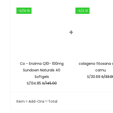
-S/10.15
-S/2.31
+
Co - Enzima Q10- 100mg
colageno fitosana
Sundown Naturals 40
camu
Softgels
S/
30.69
S/
33.0
S/
134.85
S/
145.00
+
=
Item
Add-Ons
Total