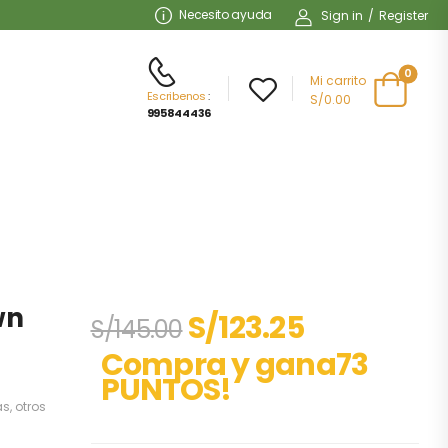
Necesito ayuda
Sign in
/
Register
0
Mi carrito
Escribenos
:
S/0.00
995844436
wn
S/
123.25
S/
145.00
Compra y gana73
PUNTOS!
as
,
otros