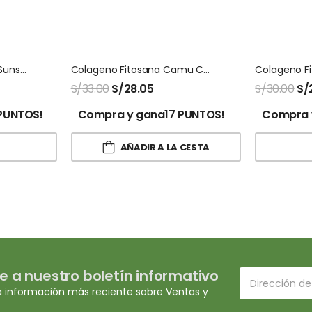
Liquid Clorofila Natures Sunshine
Colageno Fitosana Camu Camu
Colageno F
S/
33.00
S/
28.05
S/
30.00
S/
PUNTOS!
Compra y gana17 PUNTOS!
Compra 
AÑADIR A LA CESTA
e a nuestro boletín informativo
a información más reciente sobre Ventas y